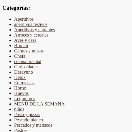
Categorías:
Aperitivos
aperitivos festivos
Aperitivos y entrantes
Arroces y cereales
Aves y caza
Brunch
Carnes y guisos
Chefs
cocina oriental
Curiosidades
Desayuno
Detox
Entrevistas
Horno
Huevos
Legumbres
MENÚ DE LA SEMANA
niños
Pasta y pizzas
Pescado blanco
Pescados y mariscos
Postres