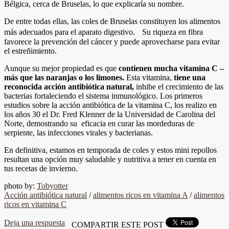
Bélgica, cerca de Bruselas, lo que explicaría su nombre.
De entre todas ellas, las coles de Bruselas constituyen los alimentos
más adecuados para el aparato digestivo. Su riqueza en fibra
favorece la prevención del cáncer y puede aprovecharse para evitar
el estreñimiento.
Aunque su mejor propiedad es que
contienen mucha vitamina C –
más que las naranjas o los limones.
Esta vitamina,
tiene una
reconocida acción antibiótica natural,
inhibe el crecimiento de las
bacterias fortaleciendo el sistema inmunológico. Los primeros
estudios sobre la acción antibiótica de la vitamina C, los realizo en
los años 30 el Dr. Fred Klenner de la Universidad de Carolina del
Norte, demostrando su eficacia en curar las mordeduras de
serpiente, las infecciones virales y bacterianas.
En definitiva, estamos en temporada de coles y estos mini repollos
resultan una opción muy saludable y nutritiva a tener en cuenta en
tus recetas de invierno.
photo by:
Tobyotter
Acción antibiótica natural
/
alimentos ricos en vitamina A
/
alimentos
ricos en vitamina C
Deja una respuesta
COMPARTIR ESTE POST