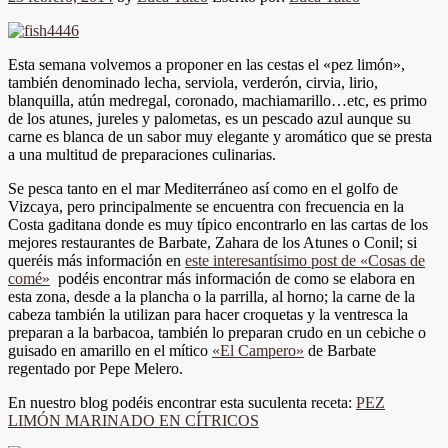
Esta semana volvemos a proponer en las cestas el «pez limón»,
también denominado lecha, serviola, verderón, cirvia, lirio,
blanquilla, atún medregal, coronado, machiamarillo…etc, es primo
de los atunes, jureles y palometas, es un pescado azul aunque su
carne es blanca de un sabor muy elegante y aromático que se presta
a una multitud de preparaciones culinarias.
Se pesca tanto en el mar Mediterráneo así como en el golfo de
Vizcaya, pero principalmente se encuentra con frecuencia en la
Costa gaditana donde es muy típico encontrarlo en las cartas de los
mejores restaurantes de Barbate, Zahara de los Atunes o Conil; si
queréis más información en
este interesantísimo post de «Cosas de
comé»
podéis encontrar más información de como se elabora en
esta zona, desde a la plancha o la parrilla, al horno; la carne de la
cabeza también la utilizan para hacer croquetas y la ventresca la
preparan a la barbacoa, también lo preparan crudo en un cebiche o
guisado en amarillo en el mítico
«El Campero»
de Barbate
regentado por Pepe Melero.
En nuestro blog podéis encontrar esta suculenta receta:
PEZ
LIMÓN MARINADO EN CÍTRICOS