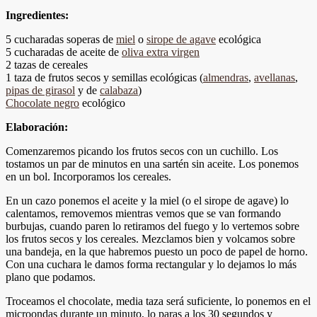
Ingredientes:
5 cucharadas soperas de
miel
o
sirope de agave
ecológica
5 cucharadas de aceite de
oliva extra virgen
2 tazas de cereales
1 taza de frutos secos y semillas ecológicas (
almendras
,
avellanas
,
pipas de girasol
y de
calabaza
)
Chocolate negro
ecológico
Elaboración:
Comenzaremos picando los frutos secos con un cuchillo. Los
tostamos un par de minutos en una sartén sin aceite. Los ponemos
en un bol. Incorporamos los cereales.
En un cazo ponemos el aceite y la miel (o el sirope de agave) lo
calentamos, removemos mientras vemos que se van formando
burbujas, cuando paren lo retiramos del fuego y lo vertemos sobre
los frutos secos y los cereales. Mezclamos bien y volcamos sobre
una bandeja, en la que habremos puesto un poco de papel de horno.
Con una cuchara le damos forma rectangular y lo dejamos lo más
plano que podamos.
Troceamos el chocolate, media taza será suficiente, lo ponemos en el
microondas durante un minuto, lo paras a los 30 segundos y