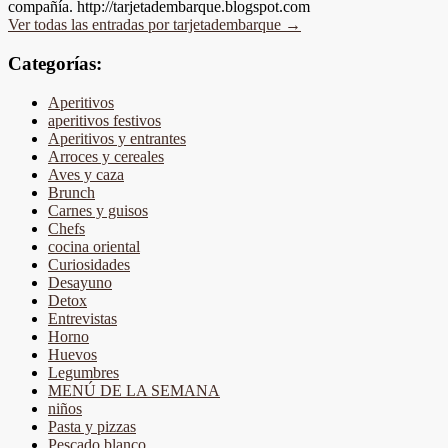
compañía. http://tarjetadembarque.blogspot.com
Ver todas las entradas por tarjetadembarque
→
Categorías:
Aperitivos
aperitivos festivos
Aperitivos y entrantes
Arroces y cereales
Aves y caza
Brunch
Carnes y guisos
Chefs
cocina oriental
Curiosidades
Desayuno
Detox
Entrevistas
Horno
Huevos
Legumbres
MENÚ DE LA SEMANA
niños
Pasta y pizzas
Pescado blanco