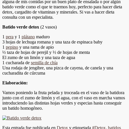
alguna de mis comidas por un buen plato de ensalada o por algún
batido verde como el que te traemos hoy, perfecto para hacer dieta
detox, cargadito de vitaminas y minerales. Si vas a hacer dieta
consulta con un especialista.
Batido verde detox
(2 vasos)
1
pera
y 1
plátano
maduro
3 hojas de lechuga romana y una taza de espinaca baby
1
pepino
y una rama de apio
½ taza de hojas de perejil y ½ de hojas de menta
El zumo de un limón y una taza de agua
1 cucharada de
semilla de chía
Una rodaja de jengibre, una pizca de cayena, de canela y una
cucharadita de cúrcuma
Elaboración:
Vamos poniendo la fruta pelada y troceada en el vaso de la batidora
junto con el zumo de limón y el agua, con el vaso en marcha vamos
introduciendo las distintas hojas verdes y especias hasta conseguir
un batido homogéneo.
Esta entrada fue publicada en
Detox
y etiquetada
#Detox
,
batidos