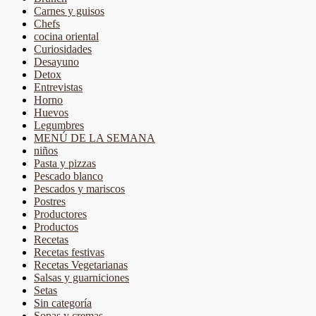
Carnes y guisos
Chefs
cocina oriental
Curiosidades
Desayuno
Detox
Entrevistas
Horno
Huevos
Legumbres
MENÚ DE LA SEMANA
niños
Pasta y pizzas
Pescado blanco
Pescados y mariscos
Postres
Productores
Productos
Recetas
Recetas festivas
Recetas Vegetarianas
Salsas y guarniciones
Setas
Sin categoría
Sopas y cremas