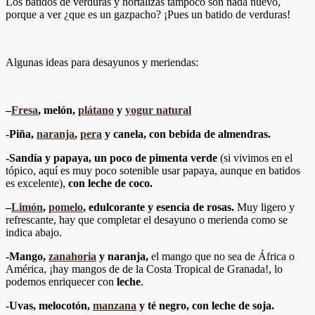
Los batidos de verduras y hortalizas tampoco son nada nuevo,
porque a ver ¿que es un gazpacho? ¡Pues un batido de verduras!
Algunas ideas para desayunos y meriendas:
–
Fresa
, melón,
plátano
y
yogur natural
-Piña,
naranja
,
pera
y canela, con bebida de almendras.
-Sandía y papaya, un poco de pimenta verde
(si vivimos en el
tópico, aquí es muy poco sotenible usar papaya, aunque en batidos
es excelente),
con leche de coco.
–
Limón
,
pomelo
, edulcorante y esencia de rosas.
Muy ligero y
refrescante, hay que completar el desayuno o merienda como se
indica abajo.
-Mango,
zanahoria
y naranja,
el mango que no sea de África o
América, ¡hay mangos de de la Costa Tropical de Granada!, lo
podemos enriquecer con
leche
.
-Uvas, melocotón,
manzana
y té negro, con leche de soja.