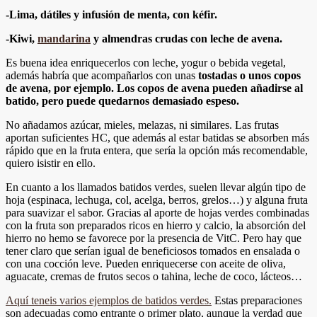
-Lima, dátiles y infusión de menta, con kéfir.
-Kiwi,
mandarina
y almendras crudas con leche de avena.
Es buena idea enriquecerlos con leche, yogur o bebida vegetal,
además habría que acompañarlos con unas
tostadas o unos copos
de avena, por ejemplo. Los copos de avena pueden añadirse al
batido, pero puede quedarnos demasiado espeso.
No añadamos azúcar, mieles, melazas, ni similares. Las frutas
aportan suficientes HC, que además al estar batidas se absorben más
rápido que en la fruta entera, que sería la opción más recomendable,
quiero isistir en ello.
En cuanto a los llamados batidos verdes, suelen llevar algún tipo de
hoja (espinaca, lechuga, col, acelga, berros, grelos…) y alguna fruta
para suavizar el sabor. Gracias al aporte de hojas verdes combinadas
con la fruta son preparados ricos en hierro y calcio, la absorción del
hierro no hemo se favorece por la presencia de VitC. Pero hay que
tener claro que serían igual de beneficiosos tomados en ensalada o
con una cocción leve. Pueden enriquecerse con aceite de oliva,
aguacate, cremas de frutos secos o tahina, leche de coco, lácteos…
Aquí teneis varios ejemplos de batidos verdes.
Estas preparaciones
son adecuadas como entrante o primer plato, aunque la verdad que