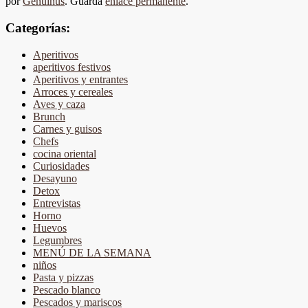
por
Genuinus
. Guarda
enlace permanente
.
Categorías:
Aperitivos
aperitivos festivos
Aperitivos y entrantes
Arroces y cereales
Aves y caza
Brunch
Carnes y guisos
Chefs
cocina oriental
Curiosidades
Desayuno
Detox
Entrevistas
Horno
Huevos
Legumbres
MENÚ DE LA SEMANA
niños
Pasta y pizzas
Pescado blanco
Pescados y mariscos