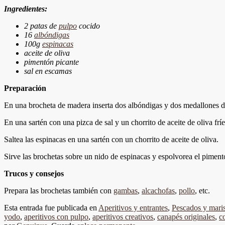
Ingredientes:
2 patas de
pulpo
cocido
16
albóndigas
100g
espinacas
aceite de oliva
pimentón picante
sal en escamas
Preparación
En una brocheta de madera inserta dos albóndigas y dos medallones de
En una sartén con una pizca de sal y un chorrito de aceite de oliva frí
Saltea las espinacas en una sartén con un chorrito de aceite de oliva.
Sirve las brochetas sobre un nido de espinacas y espolvorea el pimentó
Trucos y consejos
Prepara las brochetas también con
gambas
,
alcachofas
,
pollo
, etc.
Esta entrada fue publicada en
Aperitivos y entrantes
,
Pescados y mari
yodo
,
aperitivos con pulpo
,
aperitivos creativos
,
canapés originales
,
c