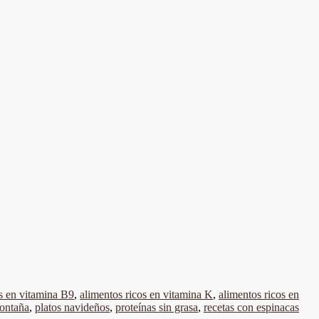
os en vitamina B9
,
alimentos ricos en vitamina K
,
alimentos ricos en
montaña
,
platos navideños
,
proteínas sin grasa
,
recetas con espinacas