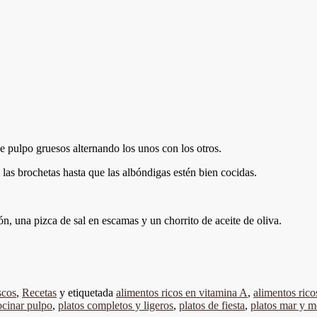
 pulpo gruesos alternando los unos con los otros.
e las brochetas hasta que las albóndigas estén bien cocidas.
n, una pizca de sal en escamas y un chorrito de aceite de oliva.
scos
,
Recetas
y etiquetada
alimentos ricos en vitamina A
,
alimentos ric
ocinar pulpo
,
platos completos y ligeros
,
platos de fiesta
,
platos mar y 