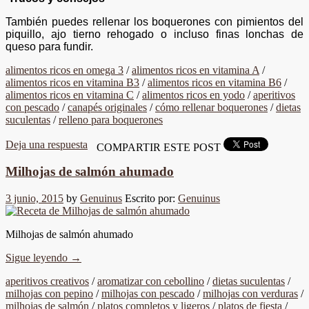
También puedes rellenar los boquerones con pimientos del
piquillo, ajo tierno rehogado o incluso finas lonchas de
queso para fundir.
alimentos ricos en omega 3
/
alimentos ricos en vitamina A
/
alimentos ricos en vitamina B3
/
alimentos ricos en vitamina B6
/
alimentos ricos en vitamina C
/
alimentos ricos en yodo
/
aperitivos
con pescado
/
canapés originales
/
cómo rellenar boquerones
/
dietas
suculentas
/
relleno para boquerones
Deja una respuesta
COMPARTIR ESTE POST
Milhojas de salmón ahumado
3 junio, 2015
by
Genuinus
Escrito por:
Genuinus
Milhojas de salmón ahumado
Sigue leyendo
→
aperitivos creativos
/
aromatizar con cebollino
/
dietas suculentas
/
milhojas con pepino
/
milhojas con pescado
/
milhojas con verduras
/
milhojas de salmón
/
platos completos y ligeros
/
platos de fiesta
/