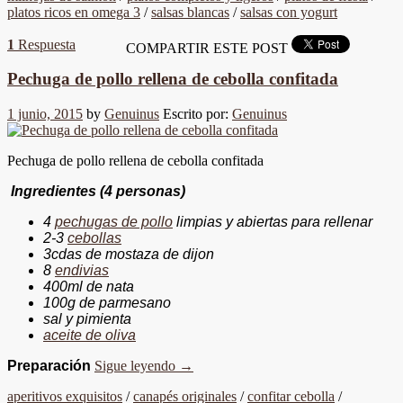
platos ricos en omega 3
/
salsas blancas
/
salsas con yogurt
1
Respuesta
COMPARTIR ESTE POST
Pechuga de pollo rellena de cebolla confitada
1 junio, 2015
by
Genuinus
Escrito por:
Genuinus
Pechuga de pollo rellena de cebolla confitada
Ingredientes (4 personas)
4
pechugas de pollo
limpias y abiertas para rellenar
2-3
cebollas
3cdas de mostaza de dijon
8
endivias
400ml de nata
100g de parmesano
sal y pimienta
aceite de oliva
Preparación
Sigue leyendo
→
aperitivos exquisitos
/
canapés originales
/
confitar cebolla
/