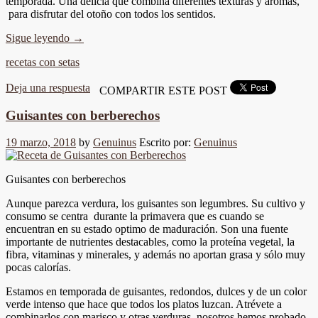
temporada. Una delicia que combina diferentes texturas y aromas,
para disfrutar del otoño con todos los sentidos.
Sigue leyendo
→
recetas con setas
Deja una respuesta
COMPARTIR ESTE POST
Guisantes con berberechos
19 marzo, 2018
by
Genuinus
Escrito por:
Genuinus
Guisantes con berberechos
Aunque parezca verdura, los guisantes son legumbres. Su cultivo y
consumo se centra durante la primavera que es cuando se
encuentran en su estado optimo de maduración. Son una fuente
importante de nutrientes destacables, como la proteína vegetal, la
fibra, vitaminas y minerales, y además no aportan grasa y sólo muy
pocas calorías.
Estamos en temporada de guisantes, redondos, dulces y de un color
verde intenso que hace que todos los platos luzcan. Atrévete a
combinarlos con marisco y otras verduras, nosotros hemos probado