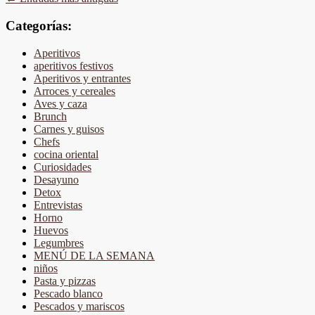
Categorías:
Aperitivos
aperitivos festivos
Aperitivos y entrantes
Arroces y cereales
Aves y caza
Brunch
Carnes y guisos
Chefs
cocina oriental
Curiosidades
Desayuno
Detox
Entrevistas
Horno
Huevos
Legumbres
MENÚ DE LA SEMANA
niños
Pasta y pizzas
Pescado blanco
Pescados y mariscos