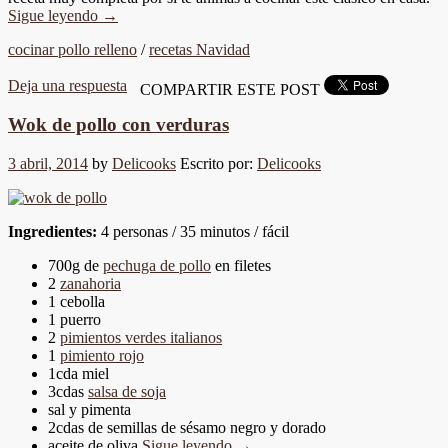
Sigue leyendo
→
cocinar pollo relleno
/
recetas Navidad
Deja una respuesta
COMPARTIR ESTE POST
Wok de pollo con verduras
3 abril, 2014
by
Delicooks
Escrito por:
Delicooks
Ingredientes:
4 personas / 35 minutos / fácil
700g de
pechuga de pollo
en filetes
2
zanahoria
1 cebolla
1 puerro
2
pimientos verdes italianos
1
pimiento rojo
1cda miel
3cdas
salsa de soja
sal y pimenta
2cdas de semillas de sésamo negro y dorado
aceite de oliva
Sigue leyendo
→