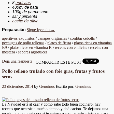
8
endivias
400ml de nata
100g de parmesano
sal y pimienta
aceite de oliva
Preparación
Sigue leyendo
→
aperitivos exquisitos
/
canapés originales
/
confitar cebolla
/
pechugas de pollo rellenas
/
platos de fiesta
/
platos ricos en vitamina
B9
/
platos rivos en vitamina K
/
recetas con endivias
/
recetas con
mostaza
/
sabores agridulces
Deja una respuesta
COMPARTIR ESTE POST
Pollo relleno trufado con foie gras, frutas y frutos
secos
23 diciembre, 2014
by
Genuinus
Escrito por:
Genuinus
La Navidad está al caer y como sabe todo buen cocinero, hay
recetas que necesitan mucho tiempo y dedicación. Te dejamos una
receta muy completa por si te animas a cocinar este clásico en casa.