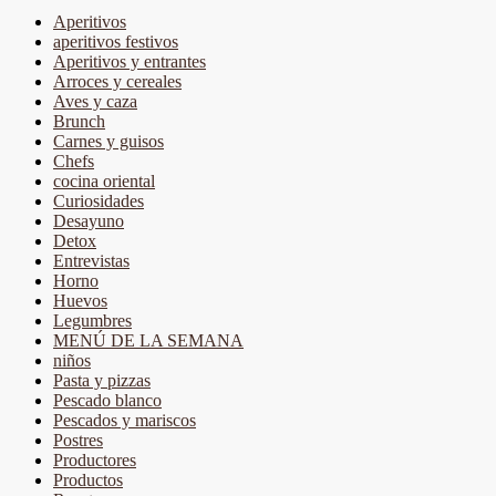
Aperitivos
aperitivos festivos
Aperitivos y entrantes
Arroces y cereales
Aves y caza
Brunch
Carnes y guisos
Chefs
cocina oriental
Curiosidades
Desayuno
Detox
Entrevistas
Horno
Huevos
Legumbres
MENÚ DE LA SEMANA
niños
Pasta y pizzas
Pescado blanco
Pescados y mariscos
Postres
Productores
Productos