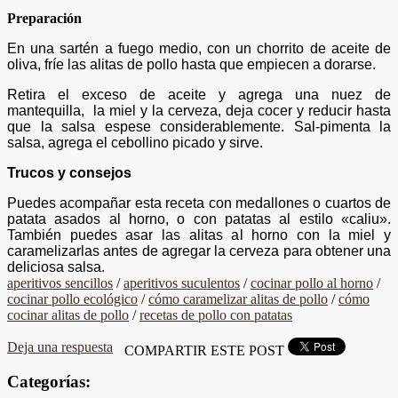
Preparación
En una sartén a fuego medio, con un chorrito de aceite de
oliva, fríe las alitas de pollo hasta que empiecen a dorarse.
Retira el exceso de aceite y agrega una nuez de
mantequilla, la miel y la cerveza, deja cocer y reducir hasta
que la salsa espese considerablemente. Sal-pimenta la
salsa, agrega el cebollino picado y sirve.
Trucos y consejos
Puedes acompañar esta receta con medallones o cuartos de
patata asados al horno, o con patatas al estilo «caliu».
También puedes asar las alitas al horno con la miel y
caramelizarlas antes de agregar la cerveza para obtener una
deliciosa salsa.
aperitivos sencillos
/
aperitivos suculentos
/
cocinar pollo al horno
/
cocinar pollo ecológico
/
cómo caramelizar alitas de pollo
/
cómo
cocinar alitas de pollo
/
recetas de pollo con patatas
Deja una respuesta
COMPARTIR ESTE POST
Categorías: