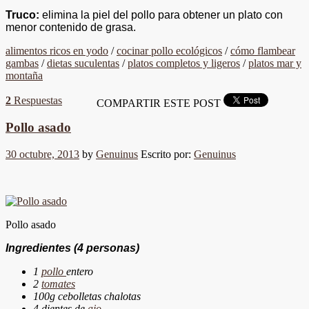
Truco:
elimina la piel del pollo para obtener un plato con
menor contenido de grasa.
alimentos ricos en yodo
/
cocinar pollo ecológicos
/
cómo flambear
gambas
/
dietas suculentas
/
platos completos y ligeros
/
platos mar y
montaña
2
Respuestas
COMPARTIR ESTE POST
Pollo asado
30 octubre, 2013
by
Genuinus
Escrito por:
Genuinus
Pollo asado
Ingredientes
(4 personas)
1
pollo
entero
2
tomates
100g cebolletas chalotas
4 dientes de
ajo