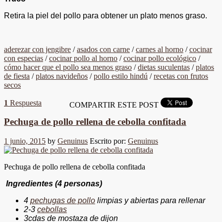
Retira la piel del pollo para obtener un plato menos graso.
aderezar con jengibre
/
asados con carne
/
carnes al horno
/
cocinar
con especias
/
cocinar pollo al horno
/
cocinar pollo ecológico
/
cómo hacer que el pollo sea menos graso
/
dietas suculentas
/
platos
de fiesta
/
platos navideños
/
pollo estilo hindú
/
recetas con frutos
secos
1
Respuesta
COMPARTIR ESTE POST
Pechuga de pollo rellena de cebolla confitada
1 junio, 2015
by
Genuinus
Escrito por:
Genuinus
Pechuga de pollo rellena de cebolla confitada
Ingredientes (4 personas)
4
pechugas de pollo
limpias y abiertas para rellenar
2-3
cebollas
3cdas de mostaza de dijon