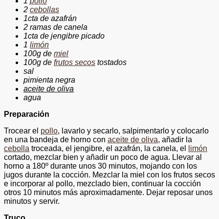
1
pollo
2
cebollas
1cta de azafrán
2 ramas de canela
1cta de jengibre picado
1
limón
100g de
miel
100g de
frutos secos
tostados
sal
pimienta negra
aceite de oliva
agua
Preparación
Trocear el
pollo
, lavarlo y secarlo, salpimentarlo y colocarlo
en una bandeja de horno con
aceite de oliva
, añadir la
cebolla
troceada, el jengibre, el azafrán, la canela, el
limón
cortado, mezclar bien y añadir un poco de agua. Llevar al
horno a 180º durante unos 30 minutos, mojando con los
jugos durante la cocción. Mezclar la miel con los frutos secos
e incorporar al pollo, mezclado bien, continuar la cocción
otros 10 minutos más aproximadamente. Dejar reposar unos
minutos y servir.
Truco