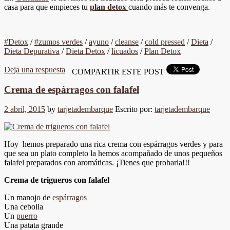
casa para que empieces tu
plan detox
cuando más te convenga.
#Detox
/
#zumos verdes
/
ayuno
/
cleanse
/
cold pressed
/
Dieta
/
Dieta Depurativa
/
Dieta Detox
/
licuados
/
Plan Detox
Deja una respuesta
COMPARTIR ESTE POST
Crema de espárragos con falafel
2 abril, 2015
by
tarjetadembarque
Escrito por:
tarjetadembarque
Hoy hemos preparado una rica crema con espárragos verdes y para
que sea un plato completo la hemos acompañado de unos pequeños
falafel preparados con aromáticas. ¡Tienes que probarla!!!
Crema de trigueros con falafel
Un manojo de
espárragos
Una cebolla
Un
puerro
Una patata grande