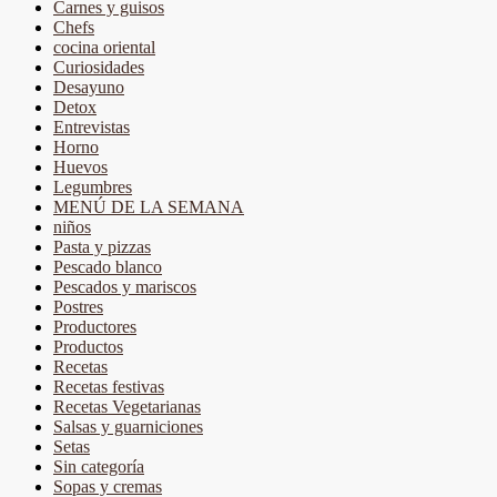
Carnes y guisos
Chefs
cocina oriental
Curiosidades
Desayuno
Detox
Entrevistas
Horno
Huevos
Legumbres
MENÚ DE LA SEMANA
niños
Pasta y pizzas
Pescado blanco
Pescados y mariscos
Postres
Productores
Productos
Recetas
Recetas festivas
Recetas Vegetarianas
Salsas y guarniciones
Setas
Sin categoría
Sopas y cremas