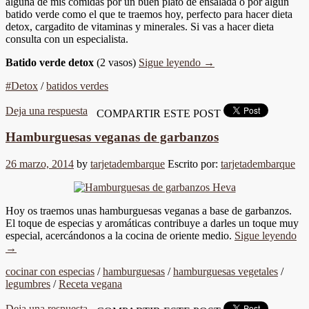
alguna de mis comidas por un buen plato de ensalada o por algún
batido verde como el que te traemos hoy, perfecto para hacer dieta
detox, cargadito de vitaminas y minerales. Si vas a hacer dieta
consulta con un especialista.
Batido verde detox
(2 vasos)
Sigue leyendo
→
#Detox
/
batidos verdes
Deja una respuesta
COMPARTIR ESTE POST
Hamburguesas veganas de garbanzos
26 marzo, 2014
by
tarjetadembarque
Escrito por:
tarjetadembarque
Hoy os traemos unas hamburguesas veganas a base de garbanzos.
El toque de especias y aromáticas contribuye a darles un toque muy
especial, acercándonos a la cocina de oriente medio.
Sigue leyendo
→
cocinar con especias
/
hamburguesas
/
hamburguesas vegetales
/
legumbres
/
Receta vegana
Deja una respuesta