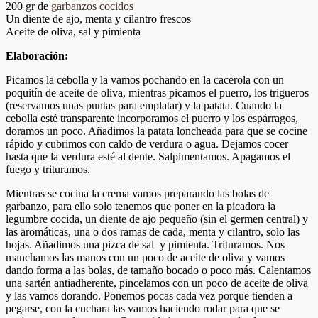
200 gr de
garbanzos cocidos
Un diente de ajo, menta y cilantro frescos
Aceite de oliva, sal y pimienta
Elaboración:
Picamos la cebolla y la vamos pochando en la cacerola con un
poquitín de aceite de oliva, mientras picamos el puerro, los trigueros
(reservamos unas puntas para emplatar) y la patata. Cuando la
cebolla esté transparente incorporamos el puerro y los espárragos,
doramos un poco. Añadimos la patata loncheada para que se cocine
rápido y cubrimos con caldo de verdura o agua. Dejamos cocer
hasta que la verdura esté al dente. Salpimentamos. Apagamos el
fuego y trituramos.
Mientras se cocina la crema vamos preparando las bolas de
garbanzo, para ello solo tenemos que poner en la picadora la
legumbre cocida, un diente de ajo pequeño (sin el germen central) y
las aromáticas, una o dos ramas de cada, menta y cilantro, solo las
hojas. Añadimos una pizca de sal y pimienta. Trituramos. Nos
manchamos las manos con un poco de aceite de oliva y vamos
dando forma a las bolas, de tamaño bocado o poco más. Calentamos
una sartén antiadherente, pincelamos con un poco de aceite de oliva
y las vamos dorando. Ponemos pocas cada vez porque tienden a
pegarse, con la cuchara las vamos haciendo rodar para que se