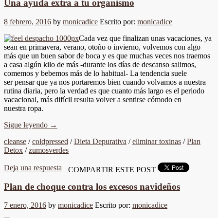
Una ayuda extra a tu organismo
8 febrero, 2016
by
monicadice
Escrito por:
monicadice
Cada vez que finalizan unas vacaciones, ya
sean en primavera, verano, otoño o invierno, volvemos con algo
más que un buen sabor de boca y es que muchas veces nos traemos
a casa algún kilo de más -durante los días de descanso salimos,
comemos y bebemos más de lo habitual- La tendencia suele
ser pensar que ya nos portaremos bien cuando volvamos a nuestra
rutina diaria, pero la verdad es que cuanto más largo es el periodo
vacacional, más difícil resulta volver a sentirse cómodo en
nuestra ropa.
Sigue leyendo
→
cleanse
/
coldpressed
/
Dieta Depurativa
/
eliminar toxinas
/
Plan
Detox
/
zumosverdes
Deja una respuesta
COMPARTIR ESTE POST
Plan de choque contra los excesos navideños
7 enero, 2016
by
monicadice
Escrito por:
monicadice