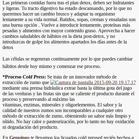
Las primeras comidas fuera tras el plan detox, deben ser hidratantes
y ligeras. Tu tracto digestivo ha estado descansando, por lo que no
queremos hacer un cambio brusco y adaptar tu organismo
lentamente a su vida normal. Batidos, sopas, cremas y ensaladas son
una buena opción . Vuelve a introducir lentamente, proteínas más
pesadas y alimentos con mayor contenido graso. Aprovecha a hacer
cambios saludables de hábitos en la dieta post-detox, y no
introduzcas de golpe los alimentos apartados los días antes de la
detox
Las células se regeneran continuamente por lo que puedes cambiar
hábitos desde hoy mismo y comenzar ese proceso.
*Proceso
Cold Press
:
Se trata de un innovador método de
extracción de zumo que
mediante una prensa hidráulica extrae hasta la última gota del jugo
de las verduras y las frutas sin que se caliente el producto durante el
proceso y preservando al máximo las
vitaminas, enzimas, minerales y oligoelementos. El sabor y la
calidad de nuestros zumos son incomparables a cualquier otro
método de extracción de zumo, obteniendo un sabor más limpio y
nítido. No hay calor o pasteurización, por lo tanto no hay oxidación
ni degradación del producto.
En
Genuinus
te llevamos los licuados cold pressed recién hechos a