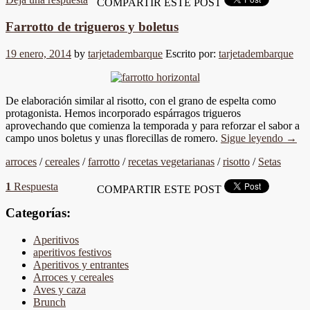
COMPARTIR ESTE POST
Farrotto de trigueros y boletus
19 enero, 2014
by
tarjetadembarque
Escrito por:
tarjetadembarque
De elaboración similar al risotto, con el grano de espelta como
protagonista. Hemos incorporado espárragos trigueros
aprovechando que comienza la temporada y para reforzar el sabor a
campo unos boletus y unas florecillas de romero.
Sigue leyendo
→
arroces
/
cereales
/
farrotto
/
recetas vegetarianas
/
risotto
/
Setas
1
Respuesta
COMPARTIR ESTE POST
Categorías:
Aperitivos
aperitivos festivos
Aperitivos y entrantes
Arroces y cereales
Aves y caza
Brunch