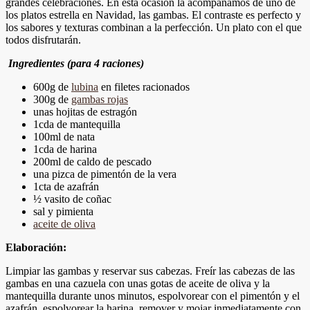
grandes celebraciones. En esta ocasión la acompañamos de uno de
los platos estrella en Navidad, las gambas. El contraste es perfecto y
los sabores y texturas combinan a la perfección. Un plato con el que
todos disfrutarán.
Ingredientes (para 4 raciones)
600g de
lubina
en filetes racionados
300g de
gambas rojas
unas hojitas de estragón
1cda de mantequilla
100ml de nata
1cda de harina
200ml de caldo de pescado
una pizca de pimentón de la vera
1cta de azafrán
½ vasito de coñac
sal y pimienta
aceite de oliva
Elaboración:
Limpiar las gambas y reservar sus cabezas. Freír las cabezas de las
gambas en una cazuela con unas gotas de aceite de oliva y la
mantequilla durante unos minutos, espolvorear con el pimentón y el
azafrán, espolvorear la harina, remover y mojar inmediatamente con