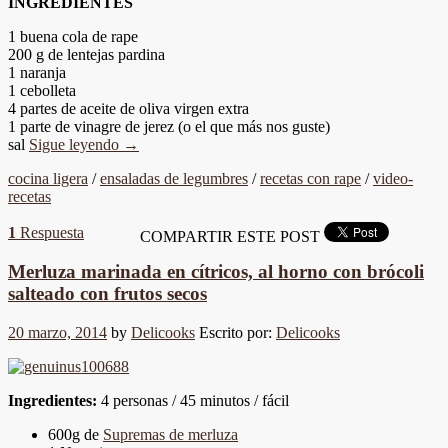
INGREDIENTES
1 buena cola de rape
200 g de lentejas pardina
1 naranja
1 cebolleta
4 partes de aceite de oliva virgen extra
1 parte de vinagre de jerez (o el que más nos guste)
sal
Sigue leyendo
→
cocina ligera
/
ensaladas de legumbres
/
recetas con rape
/
video-
recetas
1
Respuesta
COMPARTIR ESTE POST
Merluza marinada en cítricos, al horno con brócoli
salteado con frutos secos
20 marzo, 2014
by
Delicooks
Escrito por:
Delicooks
Ingredientes:
4 personas / 45 minutos / fácil
600g de
Supremas de merluza