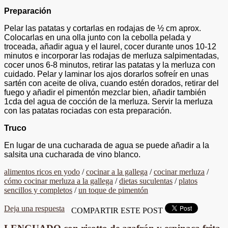
Preparación
Pelar las patatas y cortarlas en rodajas de ½ cm aprox.
Colocarlas en una olla junto con la cebolla pelada y
troceada, añadir agua y el laurel, cocer durante unos 10-12
minutos e incorporar las rodajas de merluza salpimentadas,
cocer unos 6-8 minutos, retirar las patatas y la merluza con
cuidado. Pelar y laminar los ajos dorarlos sofreír en unas
sartén con aceite de oliva, cuando estén dorados, retirar del
fuego y añadir el pimentón mezclar bien, añadir también
1cda del agua de cocción de la merluza. Servir la merluza
con las patatas rociadas con esta preparación.
Truco
En lugar de una cucharada de agua se puede añadir a la
salsita una cucharada de vino blanco.
alimentos ricos en yodo
/
cocinar a la gallega
/
cocinar merluza
/
cómo cocinar merluza a la gallega
/
dietas suculentas
/
platos
sencillos y completos
/
un toque de pimentón
Deja una respuesta
COMPARTIR ESTE POST