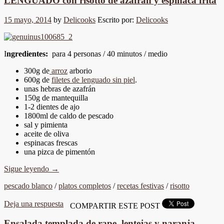
LENGUADO con risotto de azafrán y espinaca frita
15 mayo, 2014
by
Delicooks
Escrito por:
Delicooks
I
ngredientes:
para 4 personas / 40 minutos / medio
300g de
arroz
arborio
600g de
filetes de lenguado sin piel
.
unas hebras de azafrán
150g de mantequilla
1-2 dientes de ajo
1800ml de caldo de pescado
sal y pimienta
aceite de oliva
espinacas frescas
una pizca de pimentón
Sigue leyendo
→
pescado blanco
/
platos completos
/
recetas festivas
/
risotto
Deja una respuesta
COMPARTIR ESTE POST
Ensalada templada de rape, lentejas y naranja