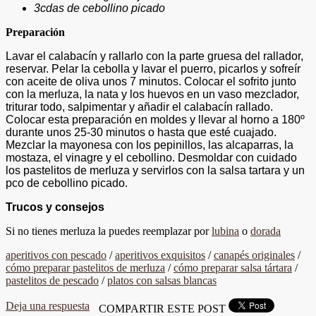
3cdas de cebollino picado
Preparación
Lavar el calabacín y rallarlo con la parte gruesa del rallador,
reservar. Pelar la cebolla y lavar el puerro, picarlos y sofreír
con aceite de oliva unos 7 minutos. Colocar el sofrito junto
con la merluza, la nata y los huevos en un vaso mezclador,
triturar todo, salpimentar y añadir el calabacín rallado.
Colocar esta preparación en moldes y llevar al horno a 180º
durante unos 25-30 minutos o hasta que esté cuajado.
Mezclar la mayonesa con los pepinillos, las alcaparras, la
mostaza, el vinagre y el cebollino. Desmoldar con cuidado
los pastelitos de merluza y servirlos con la salsa tartara y un
pco de cebollino picado.
Trucos y consejos
Si no tienes merluza la puedes reemplazar por
lubina
o
dorada
aperitivos con pescado
/
aperitivos exquisitos
/
canapés originales
/
cómo preparar pastelitos de merluza
/
cómo preparar salsa tártara
/
pastelitos de pescado
/
platos con salsas blancas
Deja una respuesta
COMPARTIR ESTE POST