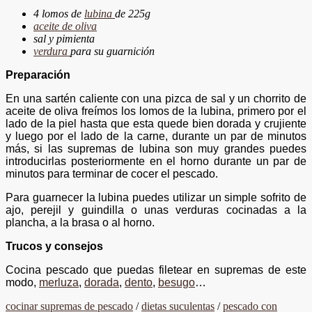
4 lomos de
lubina
de 225g
aceite de oliva
sal y pimienta
verdura
para su guarnición
Preparación
En una sartén caliente con una pizca de sal y un chorrito de
aceite de oliva freímos los lomos de la lubina, primero por el
lado de la piel hasta que esta quede bien dorada y crujiente
y luego por el lado de la carne, durante un par de minutos
más, si las supremas de lubina son muy grandes puedes
introducirlas posteriormente en el horno durante un par de
minutos para terminar de cocer el pescado.
Para guarnecer la lubina puedes utilizar un simple sofrito de
ajo, perejil y guindilla o unas verduras cocinadas a la
plancha, a la brasa o al horno.
Trucos y consejos
Cocina pescado que puedas filetear en supremas de este
modo,
merluza
,
dorada
,
dento
,
besugo
…
cocinar supremas de pescado
/
dietas suculentas
/
pescado con