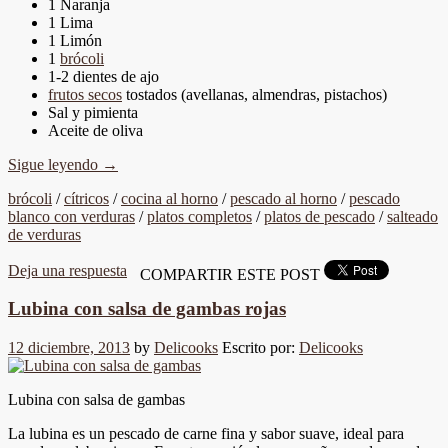
1 Naranja
1 Lima
1 Limón
1
brócoli
1-2 dientes de ajo
frutos secos
tostados (avellanas, almendras, pistachos)
Sal y pimienta
Aceite de oliva
Sigue leyendo
→
brócoli
/
cítricos
/
cocina al horno
/
pescado al horno
/
pescado
blanco con verduras
/
platos completos
/
platos de pescado
/
salteado
de verduras
Deja una respuesta
COMPARTIR ESTE POST
Lubina con salsa de gambas rojas
12 diciembre, 2013
by
Delicooks
Escrito por:
Delicooks
Lubina con salsa de gambas
La lubina es un pescado de carne fina y sabor suave, ideal para