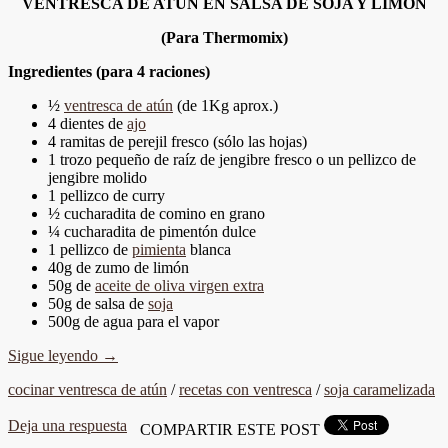
VENTRESCA DE ATUN EN SALSA DE SOJA Y LIMÓN
(Para Thermomix)
Ingredientes (para 4 raciones)
½
ventresca de atún
(de 1Kg aprox.)
4 dientes de
ajo
4 ramitas de perejil fresco (sólo las hojas)
1 trozo pequeño de raíz de jengibre fresco o un pellizco de
jengibre molido
1 pellizco de curry
½ cucharadita de comino en grano
¼ cucharadita de pimentón dulce
1 pellizco de
pimienta
blanca
40g de zumo de limón
50g de
aceite de oliva virgen extra
50g de salsa de
soja
500g de agua para el vapor
Sigue leyendo
→
cocinar ventresca de atún
/
recetas con ventresca
/
soja caramelizada
Deja una respuesta
COMPARTIR ESTE POST