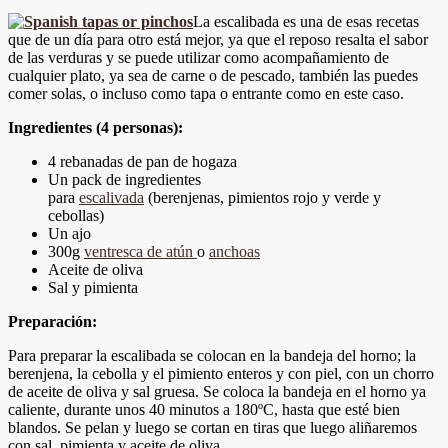
La escalibada es una de esas recetas
que de un día para otro está mejor, ya que el reposo resalta el sabor
de las verduras y se
puede utilizar como acompañamiento de
cualquier plato, ya sea de carne o de pescado, también las puedes
comer solas, o incluso como tapa o entrante como en este caso.
Ingredientes (4 personas):
4 rebanadas de pan de hogaza
Un pack de ingredientes
para
escalivada
(berenjenas, pimientos rojo y verde y
cebollas)
Un ajo
300g
ventresca de atún
o
anchoas
Aceite de oliva
Sal y pimienta
Preparación:
Para preparar la escalibada se colocan en la bandeja del horno; la
berenjena, la cebolla y el pimiento enteros y con piel, con un chorro
de aceite de oliva y sal gruesa. Se coloca la bandeja en el horno ya
caliente, durante unos 40 minutos a 180ºC, hasta que esté bien
blandos. Se pelan y luego se cortan en tiras que luego aliñaremos
con sal, pimienta y aceite de oliva.