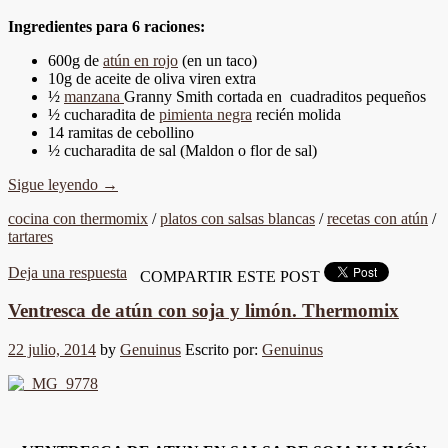
Ingredientes para 6 raciones:
600g de
atún en rojo
(en un taco)
10g de aceite de oliva viren extra
½
manzana
Granny Smith cortada en cuadraditos pequeños
½ cucharadita de
pimienta negra
recién molida
14 ramitas de cebollino
½ cucharadita de sal (Maldon o flor de sal)
Sigue leyendo
→
cocina con thermomix
/
platos con salsas blancas
/
recetas con atún
/
tartares
Deja una respuesta
COMPARTIR ESTE POST
Ventresca de atún con soja y limón. Thermomix
22 julio, 2014
by
Genuinus
Escrito por:
Genuinus