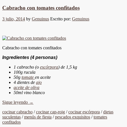
Cabracho con tomates confitados
3 julio, 2014
by
Genuinus
Escrito por:
Genuinus
Cabracho con tomates confitados
Ingredientes
(4 personas)
1 cabracho (o
escórpora
) de 1,5 kg
100g rucula
50g
tomate
en aceite
4 dientes de
ajo
aceite de oliva
50ml vino blanco
Sigue leyendo
→
cocinar cabracho
/
cocinar cap-roig
/
cocinar escórpora
/
dietas
suculentas
/
menús de fiesta
/
pescados exquisitos
/
tomates
confitados