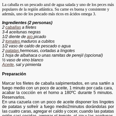
La caballa es un pescado azul de agua salada y uno de los peces más
populares de la región atlántica. Su carne es buena y consistente y
además, uno de los pescado más ricos en ácidos omega 3.
Ingredientes (2 personas)
2
caballas
a filetes
3-4 aceitunas negras
1/2 diente
de
ajo
picado
2
tomates
maduros a cubitos
1/2 vaso
de caldo de
pescado o agua
2
patatas
hermosas, cortadas a lingotes
1 hoja de albahaca o unas ramitas de perejil (opcional)
½ vaso de vino blanco
Aceite
, sal
y
pimienta
Preparación
Marcar los filetes de caballa
salpimentados,
en
una sartén a
fuego medio con un poco de aceite, 1 minuto por cada cara,
acabar la cocción en el horno a 180ºC durante 5 minutos.
Reservarlos.
En una cazuela con un poco de aceite disponer los lingotes
de patatas y sofreír a fuego
medio
2
minutos dorándolas por
las cuatro caras, agregar el caldo y cocer, cuando las patatas
estén casi cocidas, agregar el tomate, el ajo y las aceitunas,