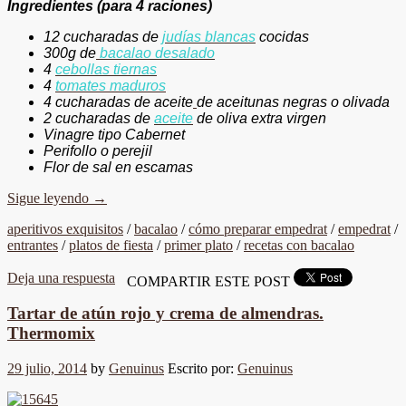
Ingredientes (para 4 raciones)
12 cucharadas de
judías blancas
cocidas
300g de
bacalao desalado
4
cebollas tiernas
4
tomates maduros
4 cucharadas de aceite
de aceitunas negras o olivada
2 cucharadas de
aceite
de oliva extra virgen
Vinagre tipo Cabernet
Perifollo o perejil
Flor de sal en escamas
Sigue leyendo
→
aperitivos exquisitos
/
bacalao
/
cómo preparar empedrat
/
empedrat
/
entrantes
/
platos de fiesta
/
primer plato
/
recetas con bacalao
Deja una respuesta
COMPARTIR ESTE POST
Tartar de atún rojo y crema de almendras.
Thermomix
29 julio, 2014
by
Genuinus
Escrito por:
Genuinus