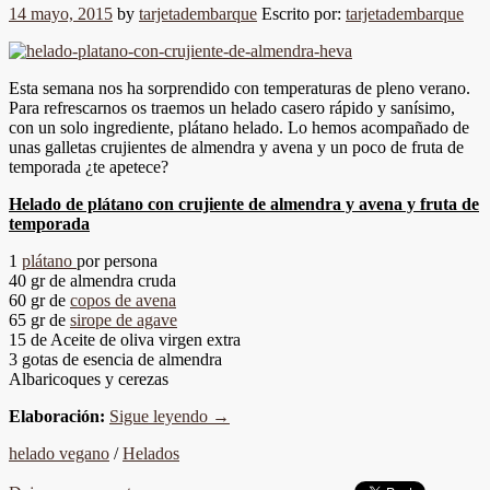
14 mayo, 2015
by
tarjetadembarque
Escrito por:
tarjetadembarque
Esta semana nos ha sorprendido con temperaturas de pleno verano.
Para refrescarnos os traemos un helado casero rápido y sanísimo,
con un solo ingrediente, plátano helado. Lo hemos acompañado de
unas galletas crujientes de almendra y avena y un poco de fruta de
temporada ¿te apetece?
Helado de plátano con crujiente de almendra y avena y fruta de
temporada
1
plátano
por persona
40 gr de almendra cruda
60 gr de
copos de avena
65 gr de
sirope de agave
15 de Aceite de oliva virgen extra
3 gotas de esencia de almendra
Albaricoques y cerezas
Elaboración:
Sigue leyendo
→
helado vegano
/
Helados