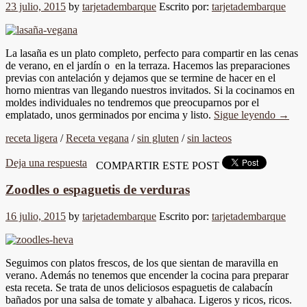
23 julio, 2015
by
tarjetadembarque
Escrito por:
tarjetadembarque
La lasaña es un plato completo, perfecto para compartir en las cenas
de verano, en el jardín o en la terraza. Hacemos las preparaciones
previas con antelación y dejamos que se termine de hacer en el
horno mientras van llegando nuestros invitados. Si la cocinamos en
moldes individuales no tendremos que preocuparnos por el
emplatado, unos germinados por encima y listo.
Sigue leyendo
→
receta ligera
/
Receta vegana
/
sin gluten
/
sin lacteos
Deja una respuesta
COMPARTIR ESTE POST
Zoodles o espaguetis de verduras
16 julio, 2015
by
tarjetadembarque
Escrito por:
tarjetadembarque
Seguimos con platos frescos, de los que sientan de maravilla en
verano. Además no tenemos que encender la cocina para preparar
esta receta. Se trata de unos deliciosos espaguetis de calabacín
bañados por una salsa de tomate y albahaca. Ligeros y ricos, ricos.