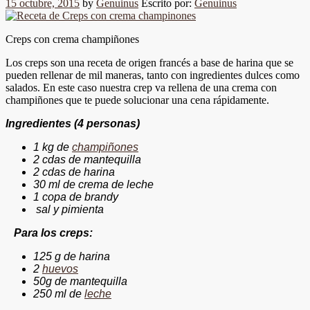
15 octubre, 2015
by
Genuinus
Escrito por:
Genuinus
Creps con crema champiñones
Los creps son una receta de origen francés a base de harina que se
pueden rellenar de mil maneras, tanto con ingredientes dulces como
salados. En este caso nuestra crep va rellena de una crema con
champiñones que te puede solucionar una cena rápidamente.
Ingredientes
(4 personas)
1 kg de
champiñones
2 cdas de mantequilla
2 cdas de harina
30 ml de crema de leche
1 copa de brandy
sal y pimienta
ara los creps:
125 g de harina
2
huevos
50g de mantequilla
250 ml de
leche