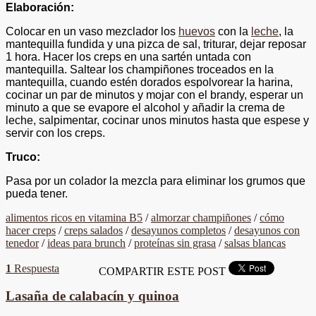
Elaboración:
Colocar en un vaso mezclador los
huevos
con la
leche
, la
mantequilla fundida y una pizca de sal, triturar, dejar reposar
1 hora. Hacer los creps en una sartén untada con
mantequilla. Saltear los champiñones troceados en la
mantequilla, cuando estén dorados espolvorear la harina,
cocinar un par de minutos y mojar con el brandy, esperar un
minuto a que se evapore el alcohol y añadir la crema de
leche, salpimentar, cocinar unos minutos hasta que espese y
servir con los creps.
Truco:
Pasa por un colador la mezcla para eliminar los grumos que
pueda tener.
alimentos ricos en vitamina B5
/
almorzar champiñones
/
cómo
hacer creps
/
creps salados
/
desayunos completos
/
desayunos con
tenedor
/
ideas para brunch
/
proteínas sin grasa
/
salsas blancas
1
Respuesta
COMPARTIR ESTE POST
Lasaña de calabacín y quinoa