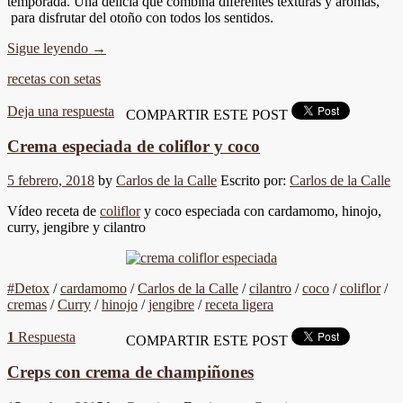
temporada. Una delicia que combina diferentes texturas y aromas,
para disfrutar del otoño con todos los sentidos.
Sigue leyendo
→
recetas con setas
Deja una respuesta
COMPARTIR ESTE POST
Crema especiada de coliflor y coco
5 febrero, 2018
by
Carlos de la Calle
Escrito por:
Carlos de la Calle
Vídeo receta de
coliflor
y coco especiada con cardamomo, hinojo,
curry, jengibre y cilantro
#Detox
/
cardamomo
/
Carlos de la Calle
/
cilantro
/
coco
/
coliflor
/
cremas
/
Curry
/
hinojo
/
jengibre
/
receta ligera
1
Respuesta
COMPARTIR ESTE POST
Creps con crema de champiñones