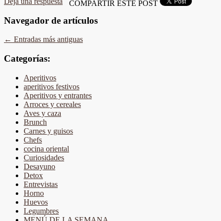
Deja una respuesta
COMPARTIR ESTE POST
Navegador de artículos
←
Entradas más antiguas
Categorías:
Aperitivos
aperitivos festivos
Aperitivos y entrantes
Arroces y cereales
Aves y caza
Brunch
Carnes y guisos
Chefs
cocina oriental
Curiosidades
Desayuno
Detox
Entrevistas
Horno
Huevos
Legumbres
MENÚ DE LA SEMANA