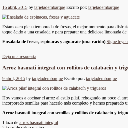
16 abril, 2015
by
tarjetadembarque
Escrito por:
tarjetadembarque
Estamos en plena temporada de fresas, el mejor momento para disfrutar
toque ácido a una ensalada y para preparar una deliciosa limonada de
Ensalada de fresas, espinacas y aguacate (una ración)
Sigue leye
Deja una respuesta
Arroz basmati integral con rollitos de calabacín y tri
9 abril, 2015
by
tarjetadembarque
Escrito por:
tarjetadembarque
Hoy vamos a cocinar el arroz al estilo pilaf, rehogando un poco el ar
incorporado semillas para hacerlo más completo y hemos preparado un 
Arroz basmati integral con semillas y rollitos de calabacín y trigu
1 taza de
arroz basmati integral
2 tazas de caldo o agua