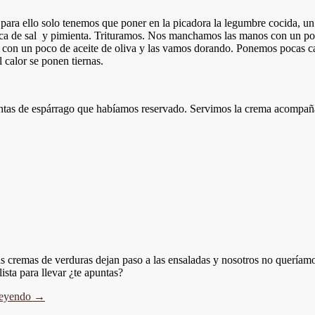
ara ello solo tenemos que poner en la picadora la legumbre cocida, un 
izca de sal y pimienta. Trituramos. Nos manchamos las manos con un po
con un poco de aceite de oliva y las vamos dorando. Ponemos pocas ca
 calor se ponen tiernas.
tas de espárrago que habíamos reservado. Servimos la crema acompañad
as cremas de verduras dejan paso a las ensaladas y nosotros no quería
ista para llevar ¿te apuntas?
leyendo
→