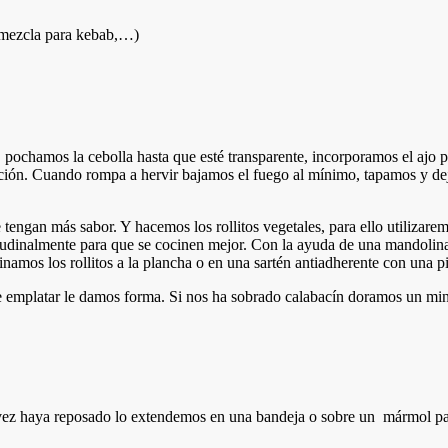
, mezcla para kebab,…)
pochamos la cebolla hasta que esté transparente, incorporamos el ajo pi
ción. Cuando rompa a hervir bajamos el fuego al mínimo, tapamos y d
e tengan más sabor. Y hacemos los rollitos vegetales, para ello utilizar
tudinalmente para que se cocinen mejor. Con la ayuda de una mandolina
namos los rollitos a la plancha o en una sartén antiadherente con una pi
e emplatar le damos forma. Si nos ha sobrado calabacín doramos un minu
a vez haya reposado lo extendemos en una bandeja o sobre un mármol par