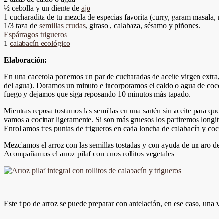
½ cebolla y un diente de
ajo
1 cucharadita de tu mezcla de especias favorita (curry, garam masala
1/3 taza de
semillas crudas
, girasol, calabaza, sésamo y piñones.
Espárragos trigueros
1
calabacín ecológico
Elaboración:
En una cacerola ponemos un par de cucharadas de aceite virgen extra, 
del agua). Doramos un minuto e incorporamos el caldo o agua de coc
fuego y dejamos que siga reposando 10 minutos más tapado.
Mientras reposa tostamos las semillas en una sartén sin aceite para qu
vamos a cocinar ligeramente. Si son más gruesos los partiremos longi
Enrollamos tres puntas de trigueros en cada loncha de calabacín y coci
Mezclamos el arroz con las semillas tostadas y con ayuda de un aro d
Acompañamos el arroz pilaf con unos rollitos vegetales.
Este tipo de arroz se puede preparar con antelación, en ese caso, un