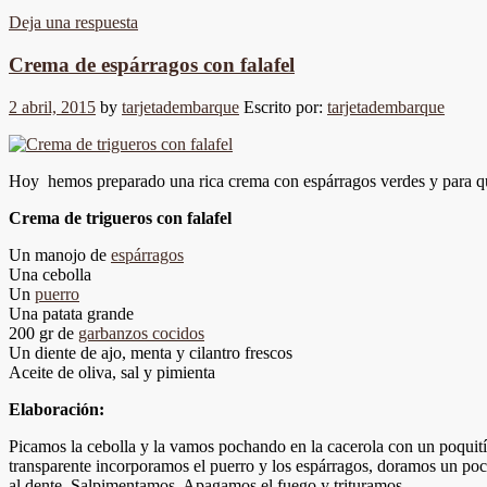
Deja una respuesta
Crema de espárragos con falafel
2 abril, 2015
by
tarjetadembarque
Escrito por:
tarjetadembarque
Hoy hemos preparado una rica crema con espárragos verdes y para qu
Crema de trigueros con falafel
Un manojo de
espárragos
Una cebolla
Un
puerro
Una patata grande
200 gr de
garbanzos cocidos
Un diente de ajo, menta y cilantro frescos
Aceite de oliva, sal y pimienta
Elaboración:
Picamos la cebolla y la vamos pochando en la cacerola con un poquitín 
transparente incorporamos el puerro y los espárragos, doramos un poc
al dente. Salpimentamos. Apagamos el fuego y trituramos.