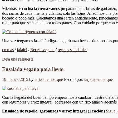
Mientras se cocina la crema vamos preparando las bolas de garbanzo, p
dos ramas de cada, menta y cilantro, solo las hojas. Añadimos una p
bocado o poco más. Calentamos una sartén antiadherente, pincelamos 
rodar para que se cocinen por todas partes. Con cuidado porque con el
Una vez tengamos las albóndigas de garbanzo hechas doramos las pun
cremas
/
falafel
/
Receta vegana
/
recetas saludables
Deja una respuesta
Ensalada vegana para llevar
19 marzo, 2015
by
tarjetadembarque
Escrito por:
tarjetadembarque
Con la llegada del buen tiempo empezamos a cambiar nuestra dieta, l
con legumbres y arroz integral, aderezada con un rico aliño y además l
Ensalada de repollo, garbanzos y arroz integral (1 ración)
Sigue 