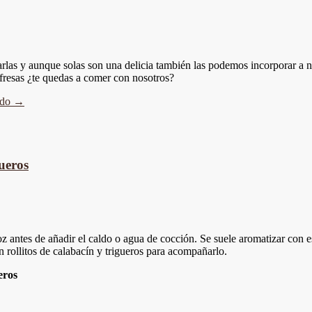
las y aunque solas son una delicia también las podemos incorporar a nu
 fresas ¿te quedas a comer con nosotros?
ndo
→
gueros
roz antes de añadir el caldo o agua de cocción. Se suele aromatizar con
rollitos de calabacín y trigueros para acompañarlo.
eros