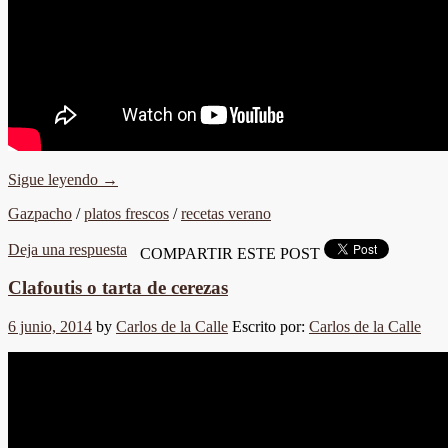
Sigue leyendo
→
Gazpacho
/
platos frescos
/
recetas verano
Deja una respuesta
COMPARTIR ESTE POST
Clafoutis o tarta de cerezas
6 junio, 2014
by
Carlos de la Calle
Escrito por:
Carlos de la Calle