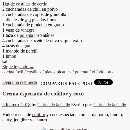
1kg de
costillas de cerdo
2 cucharadas de chili en polvo
2 cucharadas de copos de guindilla
2 dientes de
ajo
picados finos
1 cucharada de pimienta en grano
1 vaso de
vinagre
1 taza de
polenta
instantánea
4 cucharadas de aceite de oliva virgen extra
4 tazas de agua
1 manojo de perejil
1
limón
sal
Sigue leyendo
→
cocina fácil
/
costillas
/
platos picantes
/
polenta
/
vi
/
videorec
Deja una respuesta
COMPARTIR ESTE POST
Crema especiada de coliflor y coco
5 febrero, 2018
by
Carlos de la Calle
Escrito por:
Carlos de la Calle
Vídeo receta de
coliflor
y coco especiada con cardamomo, hinojo,
curry, jengibre y cilantro