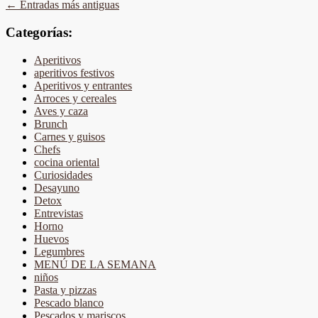
←
Entradas más antiguas
Categorías:
Aperitivos
aperitivos festivos
Aperitivos y entrantes
Arroces y cereales
Aves y caza
Brunch
Carnes y guisos
Chefs
cocina oriental
Curiosidades
Desayuno
Detox
Entrevistas
Horno
Huevos
Legumbres
MENÚ DE LA SEMANA
niños
Pasta y pizzas
Pescado blanco
Pescados y mariscos