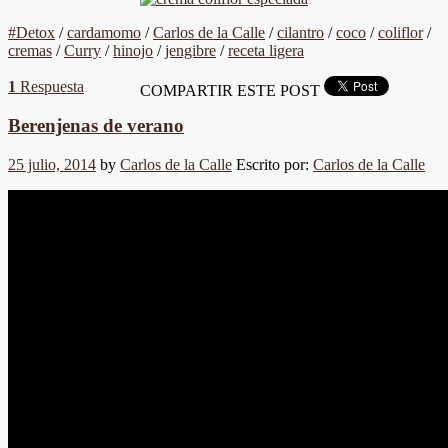
#Detox
/
cardamomo
/
Carlos de la Calle
/
cilantro
/
coco
/
coliflor
/
cremas
/
Curry
/
hinojo
/
jengibre
/
receta ligera
1
Respuesta
COMPARTIR ESTE POST
Berenjenas de verano
25 julio, 2014
by
Carlos de la Calle
Escrito por:
Carlos de la Calle