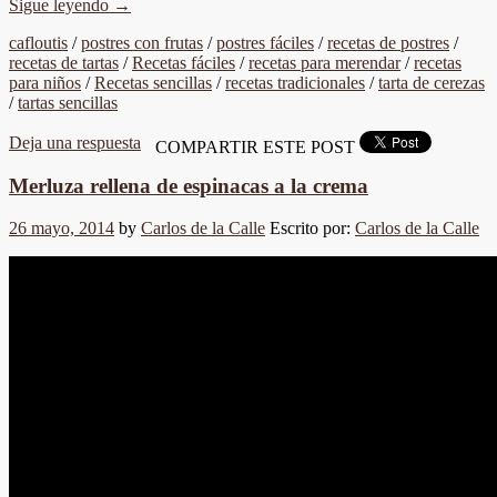
Sigue leyendo
→
cafloutis
/
postres con frutas
/
postres fáciles
/
recetas de postres
/
recetas de tartas
/
Recetas fáciles
/
recetas para merendar
/
recetas
para niños
/
Recetas sencillas
/
recetas tradicionales
/
tarta de cerezas
/
tartas sencillas
Deja una respuesta
COMPARTIR ESTE POST
Merluza rellena de espinacas a la crema
26 mayo, 2014
by
Carlos de la Calle
Escrito por:
Carlos de la Calle