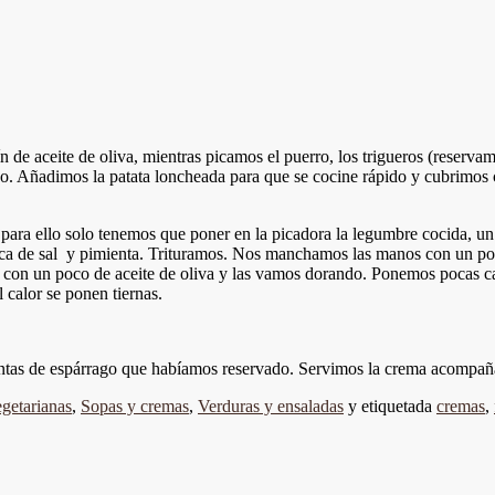
de aceite de oliva, mientras picamos el puerro, los trigueros (reservam
o. Añadimos la patata loncheada para que se cocine rápido y cubrimos 
ara ello solo tenemos que poner en la picadora la legumbre cocida, un 
izca de sal y pimienta. Trituramos. Nos manchamos las manos con un po
con un poco de aceite de oliva y las vamos dorando. Ponemos pocas ca
 calor se ponen tiernas.
tas de espárrago que habíamos reservado. Servimos la crema acompañad
getarianas
,
Sopas y cremas
,
Verduras y ensaladas
y etiquetada
cremas
,