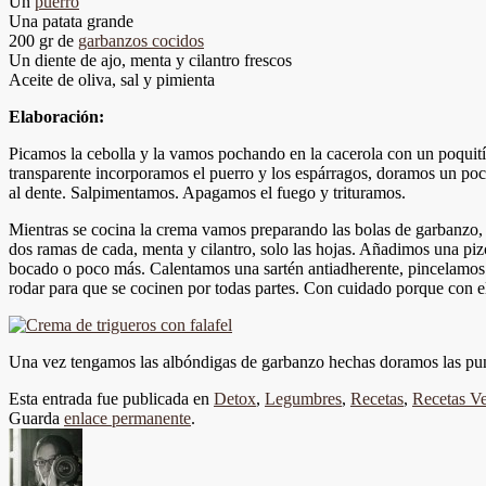
Un
puerro
Una patata grande
200 gr de
garbanzos cocidos
Un diente de ajo, menta y cilantro frescos
Aceite de oliva, sal y pimienta
Elaboración:
Picamos la cebolla y la vamos pochando en la cacerola con un poquitín 
transparente incorporamos el puerro y los espárragos, doramos un poc
al dente. Salpimentamos. Apagamos el fuego y trituramos.
Mientras se cocina la crema vamos preparando las bolas de garbanzo, p
dos ramas de cada, menta y cilantro, solo las hojas. Añadimos una p
bocado o poco más. Calentamos una sartén antiadherente, pincelamos 
rodar para que se cocinen por todas partes. Con cuidado porque con el
Una vez tengamos las albóndigas de garbanzo hechas doramos las pun
Esta entrada fue publicada en
Detox
,
Legumbres
,
Recetas
,
Recetas Ve
Guarda
enlace permanente
.