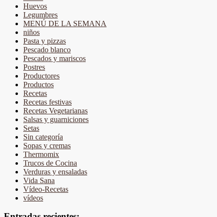
Huevos
Legumbres
MENÚ DE LA SEMANA
niños
Pasta y pizzas
Pescado blanco
Pescados y mariscos
Postres
Productores
Productos
Recetas
Recetas festivas
Recetas Vegetarianas
Salsas y guarniciones
Setas
Sin categoría
Sopas y cremas
Thermomix
Trucos de Cocina
Verduras y ensaladas
Vida Sana
Vídeo-Recetas
vídeos
Entradas recientes: