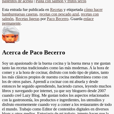
pastelitos de acelga
|
Pasta con salmón y frutos secos
Esta entrada fue publicada en
Recetas
y etiquetada
cómo hacer
hamburguesas caseras
,
recetas con pescado azul
,
recetas con
salmón
,
Recetas ligeras
por
Paco Becerro
. Guarda
enlace
permanente
.
Acerca de Paco Becerro
Soy un apasionado de la buena cocina y la buena mesa y me gustan
tanto las recetas tradicionales como las más modernas. A la hora de
comer y a la hora de cocinar, disfruto con todo tipo de platos, tanto
los más clásicos propios de nuestra cocina mediterránea como con
los de otros países. Aprendí a cocinar con mi abuela y desde
entonces he seguido aprendiendo, haciendo cursos, leyendo muchos
libros y navegando por internet, ya que soy bloguero desde 2007
cuando creé Lazy Blog. Me gustan todos los aspectos relacionados
con la gastronomía, los productos e ingredientes, los utensilios y
disfruto enormemente cuando voy a comer a los restaurantes de todo
el mundo. Trabajo como Editor de contenidos digitales en diversos
blogs y otros medios. Entusiasta de mi trabajo, intento hacer que la