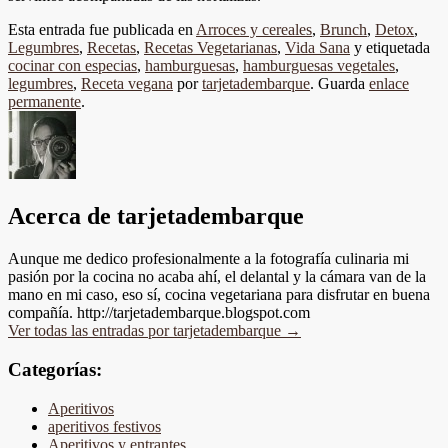
Esta entrada fue publicada en
Arroces y cereales
,
Brunch
,
Detox
,
Legumbres
,
Recetas
,
Recetas Vegetarianas
,
Vida Sana
y etiquetada
cocinar con especias
,
hamburguesas
,
hamburguesas vegetales
,
legumbres
,
Receta vegana
por
tarjetadembarque
. Guarda
enlace
permanente
.
Acerca de tarjetadembarque
Aunque me dedico profesionalmente a la fotografía culinaria mi
pasión por la cocina no acaba ahí, el delantal y la cámara van de la
mano en mi caso, eso sí, cocina vegetariana para disfrutar en buena
compañía. http://tarjetadembarque.blogspot.com
Ver todas las entradas por tarjetadembarque
→
Categorías:
Aperitivos
aperitivos festivos
Aperitivos y entrantes