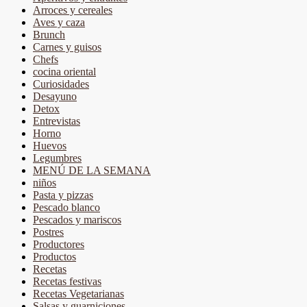
Arroces y cereales
Aves y caza
Brunch
Carnes y guisos
Chefs
cocina oriental
Curiosidades
Desayuno
Detox
Entrevistas
Horno
Huevos
Legumbres
MENÚ DE LA SEMANA
niños
Pasta y pizzas
Pescado blanco
Pescados y mariscos
Postres
Productores
Productos
Recetas
Recetas festivas
Recetas Vegetarianas
Salsas y guarniciones