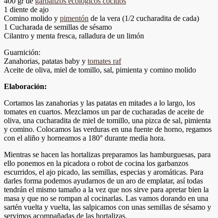
400 gr de
garbanzos ecológicos cocidos
1 diente de ajo
Comino molido y
pimentón
de la vera (1/2 cucharadita de cada)
1 Cucharada de semillas de sésamo
Cilantro y menta fresca, ralladura de un limón
Guarnición:
Zanahorias, patatas baby y
tomates raf
Aceite de oliva, miel de tomillo, sal, pimienta y comino molido
Elaboración:
Cortamos las zanahorias y las patatas en mitades a lo largo, los
tomates en cuartos. Mezclamos un par de cucharadas de aceite de
oliva, una cucharadita de miel de tomillo, una pizca de sal, pimienta
y comino. Colocamos las verduras en una fuente de horno, regamos
con el aliño y horneamos a 180° durante media hora.
Mientras se hacen las hortalizas preparamos las hamburguesas, para
ello ponemos en la picadora o robot de cocina los garbanzos
escurridos, el ajo picado, las semillas, especias y aromáticas. Para
darles forma podemos ayudarnos de un aro de emplatar, así todas
tendrán el mismo tamaño a la vez que nos sirve para apretar bien la
masa y que no se rompan al cocinarlas. Las vamos dorando en una
sartén vuelta y vuelta, las salpicamos con unas semillas de sésamo y
servimos acompañadas de las hortalizas.