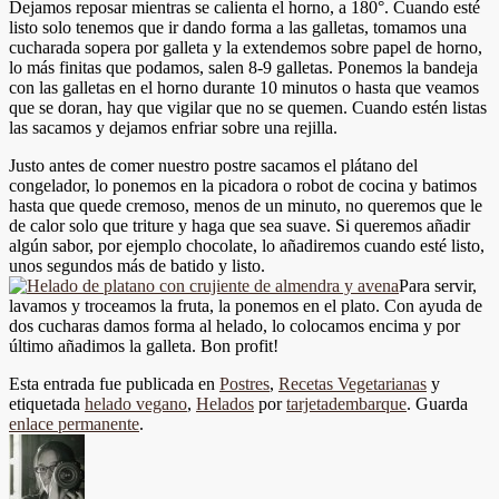
Dejamos reposar mientras se calienta el horno, a 180°. Cuando esté
listo solo tenemos que ir dando forma a las galletas, tomamos una
cucharada sopera por galleta y la extendemos sobre papel de horno,
lo más finitas que podamos, salen 8-9 galletas. Ponemos la bandeja
con las galletas en el horno durante 10 minutos o hasta que veamos
que se doran, hay que vigilar que no se quemen. Cuando estén listas
las sacamos y dejamos enfriar sobre una rejilla.
Justo antes de comer nuestro postre sacamos el plátano del
congelador, lo ponemos en la picadora o robot de cocina y batimos
hasta que quede cremoso, menos de un minuto, no queremos que le
de calor solo que triture y haga que sea suave. Si queremos añadir
algún sabor, por ejemplo chocolate, lo añadiremos cuando esté listo,
unos segundos más de batido y listo.
Para servir,
lavamos y troceamos la fruta, la ponemos en el plato. Con ayuda de
dos cucharas damos forma al helado, lo colocamos encima y por
último añadimos la galleta. Bon profit!
Esta entrada fue publicada en
Postres
,
Recetas Vegetarianas
y
etiquetada
helado vegano
,
Helados
por
tarjetadembarque
. Guarda
enlace permanente
.