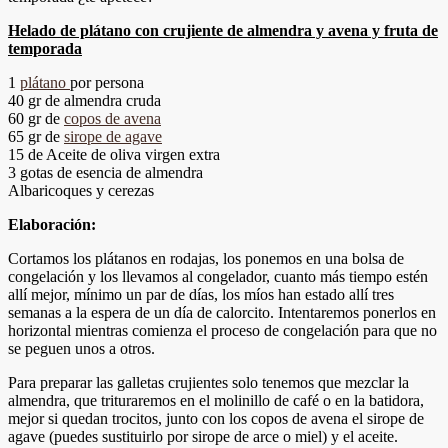
Helado de plátano con crujiente de almendra y avena y fruta de
temporada
1
plátano
por persona
40 gr de almendra cruda
60 gr de
copos de avena
65 gr de
sirope de agave
15 de Aceite de oliva virgen extra
3 gotas de esencia de almendra
Albaricoques y cerezas
Elaboración:
Cortamos los plátanos en rodajas, los ponemos en una bolsa de
congelación y los llevamos al congelador, cuanto más tiempo estén
allí mejor, mínimo un par de días, los míos han estado allí tres
semanas a la espera de un día de calorcito. Intentaremos ponerlos en
horizontal mientras comienza el proceso de congelación para que no
se peguen unos a otros.
Para preparar las galletas crujientes solo tenemos que mezclar la
almendra, que trituraremos en el molinillo de café o en la batidora,
mejor si quedan trocitos, junto con los copos de avena el sirope de
agave (puedes sustituirlo por sirope de arce o miel) y el aceite.