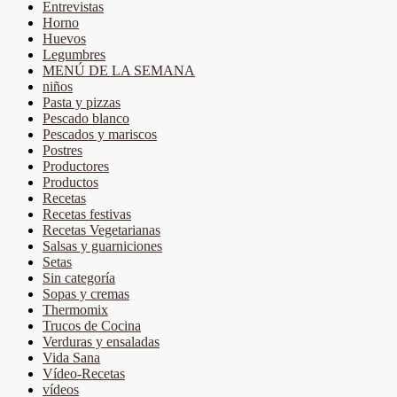
Entrevistas
Horno
Huevos
Legumbres
MENÚ DE LA SEMANA
niños
Pasta y pizzas
Pescado blanco
Pescados y mariscos
Postres
Productores
Productos
Recetas
Recetas festivas
Recetas Vegetarianas
Salsas y guarniciones
Setas
Sin categoría
Sopas y cremas
Thermomix
Trucos de Cocina
Verduras y ensaladas
Vida Sana
Vídeo-Recetas
vídeos