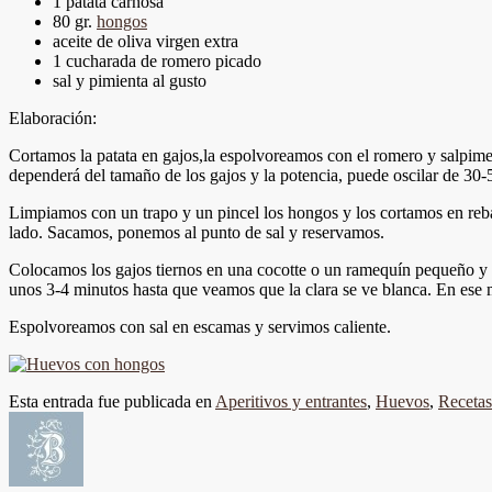
1 patata carnosa
80 gr.
hongos
aceite de oliva virgen extra
1 cucharada de romero picado
sal y pimienta al gusto
Elaboración:
Cortamos la patata en gajos,la espolvoreamos con el romero y salpime
dependerá del tamaño de los gajos y la potencia, puede oscilar de 30
Limpiamos con un trapo y un pincel los hongos y los cortamos en reb
lado. Sacamos, ponemos al punto de sal y reservamos.
Colocamos los gajos tiernos en una cocotte o un ramequín pequeño y l
unos 3-4 minutos hasta que veamos que la clara se ve blanca. En ese
Espolvoreamos con sal en escamas y servimos caliente.
Esta entrada fue publicada en
Aperitivos y entrantes
,
Huevos
,
Recetas