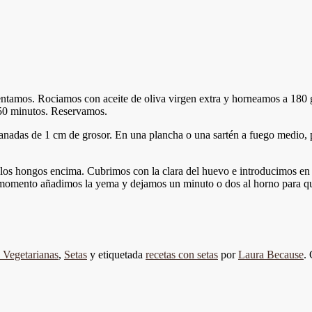
ntamos. Rociamos con aceite de oliva virgen extra y horneamos a 180 gr
-50 minutos. Reservamos.
anadas de 1 cm de grosor. En una plancha o una sartén a fuego medio,
os hongos encima. Cubrimos con la clara del huevo e introducimos en el
 momento añadimos la yema y dejamos un minuto o dos al horno para que
 Vegetarianas
,
Setas
y etiquetada
recetas con setas
por
Laura Because
.