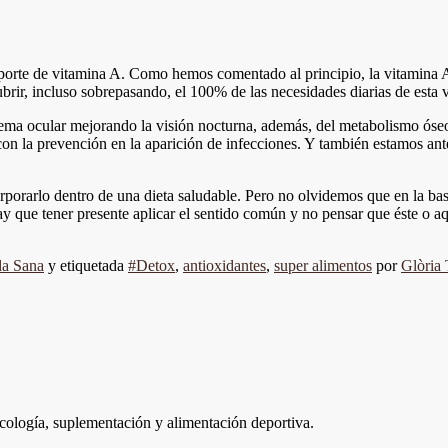
aporte de vitamina A. Como hemos comentado al principio, la vitamina A 
ubrir, incluso sobrepasando, el 100% de las necesidades diarias de esta 
tema ocular mejorando la visión nocturna, además, del metabolismo óseo 
n la prevención en la aparición de infecciones. Y también estamos ante
orporarlo dentro de una dieta saludable. Pero no olvidemos que en la bas
ay que tener presente aplicar el sentido común y no pensar que éste o a
da Sana
y etiquetada
#Detox
,
antioxidantes
,
super alimentos
por
Glòria
ología, suplementación y alimentación deportiva.