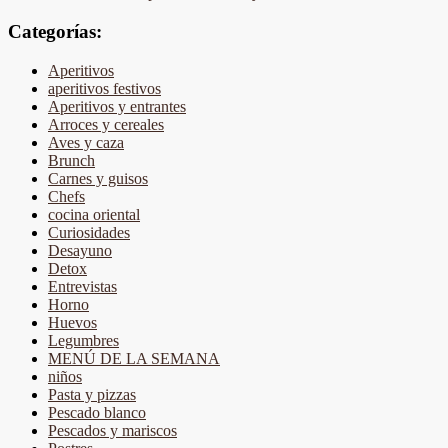
Categorías:
Aperitivos
aperitivos festivos
Aperitivos y entrantes
Arroces y cereales
Aves y caza
Brunch
Carnes y guisos
Chefs
cocina oriental
Curiosidades
Desayuno
Detox
Entrevistas
Horno
Huevos
Legumbres
MENÚ DE LA SEMANA
niños
Pasta y pizzas
Pescado blanco
Pescados y mariscos