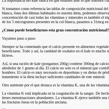
La importancia del kale radica en que estamos ante lo que solemos cla
Si tomamos como referencia las tablas de composición nutricional de
blanca, éstas dos últimas habituales en nuestra dieta, podemos observar 
concentración de casi todas las vitaminas y minerales es también el tr
de los 5 microgramos presentes en la col blanca, pasamos a 31mcg en 
¿Cómo puede beneficiarnos esta gran concentración nutricional?
Vayamos paso a paso:
Siempre se ha comentado que el calcio presente en alimentos vegetale
beneficiarse. Todo y así, la cantidad de oxalatos en el kale es mucho
lácteos.
Así, si una ración de kale (pongamos 200g) contiene 300mg de calcio
alrededor de 1 gramo al día. El calcio no solo es el mineral que contr
hombres. El calcio es muy necesario en deportistas y en dietas de pér
tratamiento si la dieta incluye suficientes cantidades de este mineral.
Otro nutriente por el que destaca es la vitamina K, una de las vitami
La vitamina K está implicada en la coagulación de la sangre. De hecho
tienes menstruaciones abundantes. La vitamina K ejerce también una f
las fracturas óseas en la población anciana.