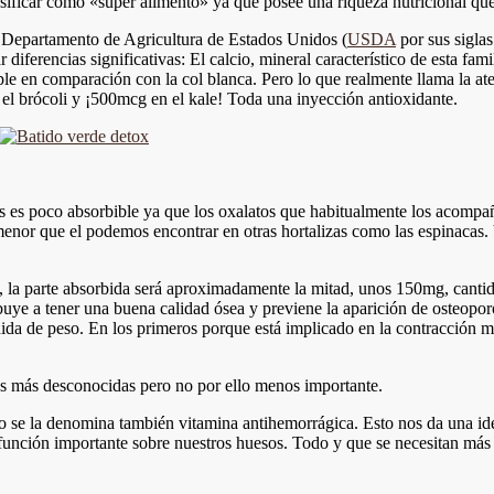
sificar como «súper alimento» ya que posee una riqueza nutricional que 
l Departamento de Agricultura de Estados Unidos (
USDA
por sus siglas
diferencias significativas: El calcio, mineral característico de esta fam
iple en comparación con la col blanca. Pero lo que realmente llama la at
el brócoli y ¡500mcg en el kale! Toda una inyección antioxidante.
s es poco absorbible ya que los oxalatos que habitualmente los acompañ
 menor que el podemos encontrar en otras hortalizas como las espinacas. 
, la parte absorbida será aproximadamente la mitad, unos 150mg, cantid
ibuye a tener una buena calidad ósea y previene la aparición de osteopor
dida de peso. En los primeros porque está implicado en la contracción 
nas más desconocidas pero no por ello menos importante.
 se la denomina también vitamina antihemorrágica. Esto nos da una idea
unción importante sobre nuestros huesos. Todo y que se necesitan más e