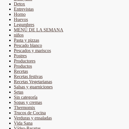
Detox
Entrevistas
Horno
Huevos
Legumbres
MENÚ DE LA SEMANA
niños
Pasta y pizzas
Pescado blanco
Pescados y mariscos
Postres
Productores
Productos
Recetas
Recetas festivas
Recetas Vegetarianas
Salsas y guarniciones
Setas
Sin categoría
Sopas y cremas
Thermomix
Trucos de Cocina
Verduras y ensaladas
Vida Sana
Vídeo-Recetas