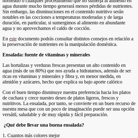
horneado o cualquier procedimiento que no sumerja al alimento en
agua durante mucho tiempo generará menos pérdidas de nutrientes.
Sin embargo, las disminuciones en el contenido nutritivo
serán
notables en las cocciones a temperaturas moderadas y de larga
duración
, en particular, si sumergimos al alimento en abundante
agua y no aprovechamos el caldo de cocción.
E
n
este
documento podrás consultar distintos consejos en relación a
la preservación de nutrientes en la manipulación doméstica.
Ensalada: fuente de vitaminas y minerales
Las hortalizas y verduras frescas presentan un alto contenido en
agua (más de un 80%) que nos ayuda a hidratarnos, además de ser
ricas en vitaminas y minerales y fibra y, en menor medida, en
almidón y azúcares, hecho que explica su bajo aporte calórico
Con el buen tiempo disminuye nuestra preferencia hacia los platos
de cuchara y crece nuestro deseo de platos ligeros, frescos y
nutritivos. La ensalada, por tanto, se convierte en un buen recurso de
nuestra mesa que con un poco de imaginación puede ser una opción
versátil, saludable y de muy rápida y fácil preparación.
¿Qué debe llevar una buena ensalada?
1.
Cuantos más colores mejor