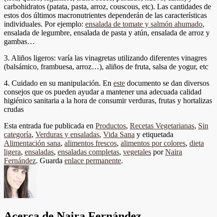
carbohidratos (patata, pasta, arroz, couscous, etc). Las cantidades de
estos dos últimos macronutrientes dependerán de las características
individuales. Por ejemplo:
ensalada de tomate y salmón ahumado
,
ensalada de legumbre, ensalada de pasta y atún, ensalada de arroz y
gambas…
3. Aliños ligeros: varía las vinagretas utilizando diferentes vinagres
(balsámico, frambuesa, arroz…), aliños de fruta, salsa de yogur, etc
4. Cuidado en su manipulación. En
este
documento se dan diversos
consejos que os pueden ayudar a mantener una adecuada calidad
higiénico sanitaria a la hora de consumir verduras, frutas y hortalizas
crudas
Esta entrada fue publicada en
Productos
,
Recetas Vegetarianas
,
Sin
categoría
,
Verduras y ensaladas
,
Vida Sana
y etiquetada
Alimentación sana
,
alimentos frescos
,
alimentos por colores
,
dieta
ligera
,
ensaladas
,
ensaladas completas
,
vegetales
por
Naira
Fernández
. Guarda
enlace permanente
.
Acerca de Naira Fernández