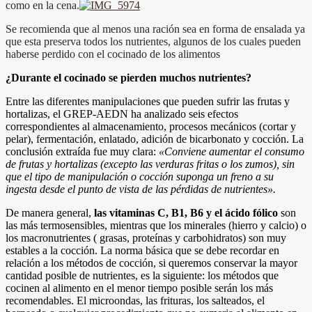
como en la cena.
Se recomienda que al menos una ración sea en forma de ensalada ya
que esta preserva todos los nutrientes, algunos de los cuales pueden
haberse perdido con el cocinado de los alimentos
¿Durante el cocinado se pierden muchos nutrientes?
E
ntre las diferentes manipulaciones que pueden sufrir las frutas y
hortalizas, el GREP-AEDN ha analizado seis efectos
correspondientes al almacenamiento, procesos mecánicos (cortar y
pelar), fermentación, enlatado, adición de bicarbonato y cocción. La
conclusión extraída fue muy clara:
«Conviene aumentar el consumo
de frutas y hortalizas (excepto las verduras fritas o los zumos), sin
que el tipo de manipulación o cocción suponga un freno a su
ingesta desde el punto de vista de las pérdidas de nutrientes».
De manera general,
las vitaminas C, B1, B6 y el ácido fólico
son
las más termosensibles, mientras que los minerales (hierro y calcio) o
los macronutrientes ( grasas, proteínas y carbohidratos) son muy
estables a la cocción
.
La norma básica que se debe recordar en
relación a los métodos de cocción, si queremos conservar la mayor
cantidad posible de nutrientes, es la siguiente:
los métodos que
cocinen al alimento en el menor tiempo posible serán los más
recomendables.
El microondas, las frituras, los salteados, el