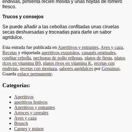
endivias, pimienta recién molida y unas hojitas de romero
fresco.
Trucos y consejos
Se puede añadir a las cebollas confitadas unas ciruelas
secas deshuesadas y troceadas para darle un sabor
agridulce.
Esta entrada fue publicada en
Aperitivos y entrantes
,
Aves y caza
,
Recetas
y etiquetada
aperitivos exquisitos
,
canapés originales
,
confitar cebolla
,
pechugas de pollo rellenas
,
platos de fiesta
,
platos
ricos en vitamina B9
,
platos rivos en vitamina K
,
recetas con
endivias
,
recetas con mostaza
,
sabores agridulces
por
Genuinus
.
Guarda
enlace permanente
.
Categorías:
Aperitivos
aperitivos festivos
Aperitivos y entrantes
Arroces y cereales
Aves y caza
Brunch
Carnes y guisos