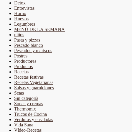
Detox
Entrevistas
Horno
Huevos
Legumbres
MENÚ DE LA SEMANA
niños
Pasta y pizzas
Pescado blanco
Pescados y mariscos
Postres
Productores
Productos
Recetas
Recetas festivas
Recetas Vegetarianas
Salsas y guarniciones
Setas
Sin categoría
Sopas y cremas
Thermomix
Trucos de Cocina
Verduras y ensaladas
Vida Sana
Vídeo-Recetas