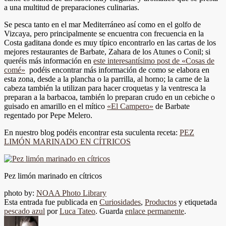
a una multitud de preparaciones culinarias.
Se pesca tanto en el mar Mediterráneo así como en el golfo de
Vizcaya, pero principalmente se encuentra con frecuencia en la
Costa gaditana donde es muy típico encontrarlo en las cartas de los
mejores restaurantes de Barbate, Zahara de los Atunes o Conil; si
queréis más información en
este interesantísimo post de «Cosas de
comé»
podéis encontrar más información de como se elabora en
esta zona, desde a la plancha o la parrilla, al horno; la carne de la
cabeza también la utilizan para hacer croquetas y la ventresca la
preparan a la barbacoa, también lo preparan crudo en un cebiche o
guisado en amarillo en el mítico
«El Campero»
de Barbate
regentado por Pepe Melero.
En nuestro blog podéis encontrar esta suculenta receta:
PEZ
LIMÓN MARINADO EN CÍTRICOS
Pez limón marinado en cítricos
photo by:
NOAA Photo Library
Esta entrada fue publicada en
Curiosidades
,
Productos
y etiquetada
pescado azul
por
Luca Tateo
. Guarda
enlace permanente
.