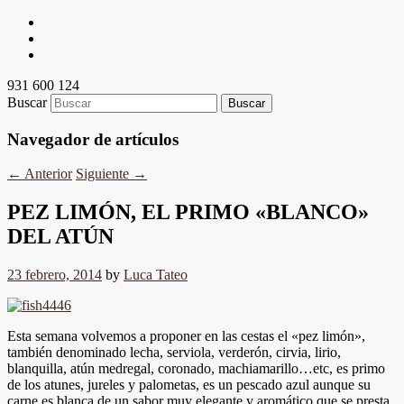
931 600 124
Buscar
Navegador de artículos
←
Anterior
Siguiente
→
PEZ LIMÓN, EL PRIMO «BLANCO»
DEL ATÚN
23 febrero, 2014
by
Luca Tateo
Esta semana volvemos a proponer en las cestas el «pez limón»,
también denominado lecha, serviola, verderón, cirvia, lirio,
blanquilla, atún medregal, coronado, machiamarillo…etc, es primo
de los atunes, jureles y palometas, es un pescado azul aunque su
carne es blanca de un sabor muy elegante y aromático que se presta