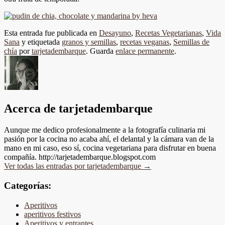
Esta entrada fue publicada en
Desayuno
,
Recetas Vegetarianas
,
Vida
Sana
y etiquetada
granos y semillas
,
recetas veganas
,
Semillas de
chía
por
tarjetadembarque
. Guarda
enlace permanente
.
Acerca de tarjetadembarque
Aunque me dedico profesionalmente a la fotografía culinaria mi
pasión por la cocina no acaba ahí, el delantal y la cámara van de la
mano en mi caso, eso sí, cocina vegetariana para disfrutar en buena
compañía. http://tarjetadembarque.blogspot.com
Ver todas las entradas por tarjetadembarque
→
Categorías:
Aperitivos
aperitivos festivos
Aperitivos y entrantes