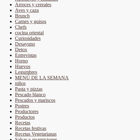
Arroces y cereales
Aves y caza
Brunch
Carnes y guisos
Chefs
cocina oriental
Curiosidades
Desayuno
Detox
Entrevistas
Horno
Huevos
Legumbres
MENÚ DE LA SEMANA
niños
Pasta y pizzas
Pescado blanco
Pescados y mariscos
Postres
Productores
Productos
Recetas
Recetas festivas
Recetas Vegetarianas
Salsas y guarniciones