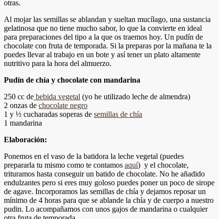
otras.
Al mojar las semillas se ablandan y sueltan mucílago, una sustancia
gelatinosa que no tiene mucho sabor, lo que la convierte en ideal
para preparaciones del tipo a la que os traemos hoy. Un pudín de
chocolate con fruta de temporada. Si la preparas por la mañana te la
puedes llevar al trabajo en un bote y así tener un plato altamente
nutritivo para la hora del almuerzo.
Pudín de chía y chocolate con mandarina
250 cc de
bebida vegetal
(yo he utilizado leche de almendra)
2 onzas de
chocolate negro
1 y ½ cucharadas soperas de
semillas de chía
1 mandarina
Elaboración:
Ponemos en el vaso de la batidora la leche vegetal (puedes
prepararla tu mismo como te contamos
aquí
) y el chocolate,
trituramos hasta conseguir un batido de chocolate. No he añadido
endulzantes pero si eres muy goloso puedes poner un poco de sirope
de agave. Incorporamos las semillas de chía y dejamos reposar un
mínimo de 4 horas para que se ablande la chía y de cuerpo a nuestro
pudin. Lo acompañamos con unos gajos de mandarina o cualquier
otra fruta de temporada.