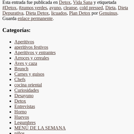
Esta entrada fue publicada en
Detox
,
Vida Sana
y etiquetada
#Detox
,
#zumos verdes
,
ayuno
,
cleanse
,
cold pressed
,
Dieta
,
Dieta
Depurativa
,
Dieta Detox
,
licuados
,
Plan Detox
por
Genuinus
.
Guarda
enlace permanente
.
Categorías:
Aperitivos
aperitivos festivos
Aperitivos y entrantes
Arroces y cereales
Aves y caza
Brunch
Carnes y guisos
Chefs
cocina oriental
Curiosidades
Desayuno
Detox
Entrevistas
Horno
Huevos
Legumbres
MENÚ DE LA SEMANA
niños