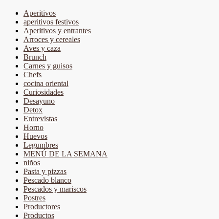
Aperitivos
aperitivos festivos
Aperitivos y entrantes
Arroces y cereales
Aves y caza
Brunch
Carnes y guisos
Chefs
cocina oriental
Curiosidades
Desayuno
Detox
Entrevistas
Horno
Huevos
Legumbres
MENÚ DE LA SEMANA
niños
Pasta y pizzas
Pescado blanco
Pescados y mariscos
Postres
Productores
Productos