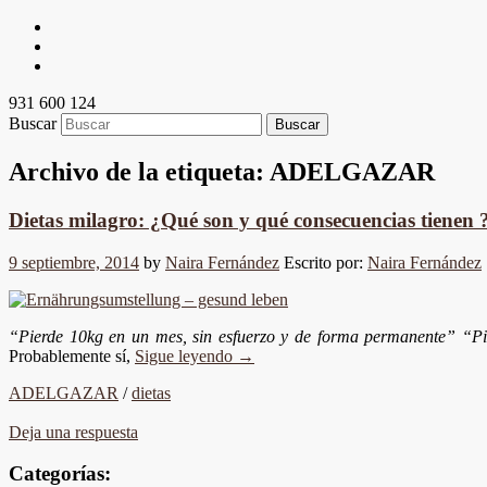
931 600 124
Buscar
Archivo de la etiqueta:
ADELGAZAR
Dietas milagro: ¿Qué son y qué consecuencias tienen 
9 septiembre, 2014
by
Naira Fernández
Escrito por:
Naira Fernández
“Pierde 10kg en un mes, sin esfuerzo y de forma permanente” “Pi
Probablemente sí,
Sigue leyendo
→
ADELGAZAR
/
dietas
Deja una respuesta
Categorías: