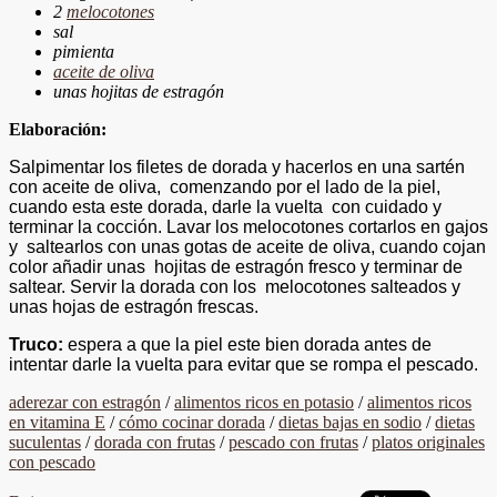
2
melocotones
sal
pimienta
aceite de oliva
unas hojitas de estragón
Elaboración:
Salpimentar los filetes de dorada y hacerlos en una sartén
con aceite de oliva, comenzando por el lado de la piel,
cuando esta este dorada, darle la vuelta con cuidado y
terminar la cocción. Lavar los melocotones cortarlos en gajos
y saltearlos con unas gotas de aceite de oliva, cuando cojan
color añadir unas hojitas de estragón fresco y terminar de
saltear. Servir la dorada con los melocotones salteados y
unas hojas de estragón frescas.
Truco:
espera a que la piel este bien dorada antes de
intentar darle la vuelta para evitar que se rompa el pescado.
aderezar con estragón
/
alimentos ricos en potasio
/
alimentos ricos
en vitamina E
/
cómo cocinar dorada
/
dietas bajas en sodio
/
dietas
suculentas
/
dorada con frutas
/
pescado con frutas
/
platos originales
con pescado