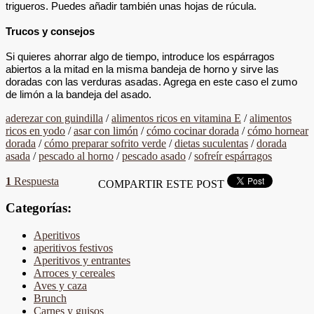
trigueros. Puedes añadir también unas hojas de
rúcula
.
Trucos y consejos
Si quieres ahorrar algo de tiempo, introduce los espárragos
abiertos a la mitad en la misma bandeja de horno y sirve las
doradas con las verduras asadas. Agrega en este caso el zumo
de limón a la bandeja del asado.
aderezar con guindilla
/
alimentos ricos en vitamina E
/
alimentos
ricos en yodo
/
asar con limón
/
cómo cocinar dorada
/
cómo hornear
dorada
/
cómo preparar sofrito verde
/
dietas suculentas
/
dorada
asada
/
pescado al horno
/
pescado asado
/
sofreír espárragos
1
Respuesta
COMPARTIR ESTE POST
Categorías:
Aperitivos
aperitivos festivos
Aperitivos y entrantes
Arroces y cereales
Aves y caza
Brunch
Carnes y guisos