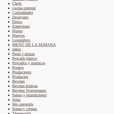
Chefs
cocina oriental
Curiosidades
Desayuno
Detox
Entrevistas
Horno
Huevos
Legumbres
MENÚ DE LA SEMANA
niños
Pasta y pizzas
Pescado blanco
Pescados y mariscos
Postres
Productores
Productos
Recetas
Recetas festivas
Recetas Vegetarianas
Salsas y guarniciones
Setas
Sin categoría
Sopas y cremas
Thermomix