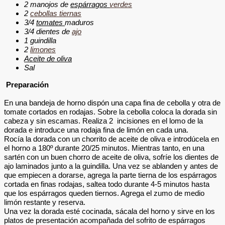
2 manojos
de
espárragos
verdes
2
cebollas tiernas
3/4
tomates
maduros
3/4
dientes de
ajo
1
guindilla
2
limones
Aceite de oliva
Sal
Preparación
En una bandeja de horno dispón una capa fina de cebolla y otra de
tomate cortados en rodajas. Sobre la cebolla coloca la dorada sin
cabeza y sin escamas. Realiza 2
incisiones en el lomo de la
dorada e introduce una rodaja fina de limón en cada una.
Rocía la dorada con un chorrito de aceite de oliva e introdúcela en
el horno a 180º durante 20/25 minutos.
Mientras tanto, en una
sartén con un buen chorro de aceite de oliva, sofríe los dientes de
ajo laminados junto a la guindilla. Una vez se ablanden y antes de
que empiecen a dorarse, agrega la parte tierna de los espárragos
cortada en finas rodajas, saltea todo durante 4-5 minutos hasta
que los espárragos queden tiernos. Agrega el zumo de medio
limón restante y reserva.
Una vez la dorada esté cocinada, sácala del horno y sirve en los
platos de presentación acompañada del sofrito de espárragos