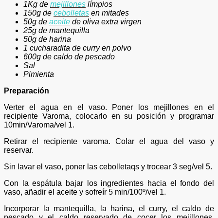
1Kg de
mejillones
límpios
150g de
cebolletas
en mitades
50g de
aceite
de oliva extra virgen
25g de mantequilla
50g de harina
1 cucharadita de curry en polvo
600g de caldo de pescado
Sal
Pimienta
Preparación
Verter el agua en el vaso. Poner los mejillones en el
recipiente Varoma, colocarlo en su posición y programar
10min/Varoma/vel 1.
Retirar el recipiente varoma. Colar el agua del vaso y
reservar.
Sin lavar el vaso, poner las cebolletaqs y trocear 3 seg/vel 5.
Con la espátula bajar los ingredientes hacia el fondo del
vaso, añadir el aceite y sofreír 5 min/100º/vel 1.
Incorporar la mantequilla, la harina, el curry, el caldo de
pescado y el caldo reservado de cocer los mejillones.