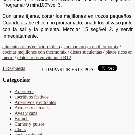
Programar 9 min/100º/vel 3.
Con unas tijeras, cortar los mejillones en trozos pequeños.
Cuando acabe el tiempo programado, añadirlos al vaso junto
con la sal y la pimienta. Mezclar 15 seg/vel 2. y servir
inmediatamente.
alimentos ricos en ácido fólico
/
cocinar curry con thermomix
/
cocinar mejillones con thermomix
/
dietas suculentas
/
platos ricos en
hierro
/
platos ricos en vitamina B12
1
Respuesta
COMPARTIR ESTE POST
Categorías:
Aperitivos
aperitivos festivos
Aperitivos y entrantes
Arroces y cereales
Aves y caza
Brunch
Carnes y guisos
Chefs
cocina oriental