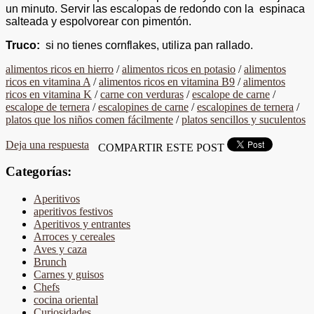
un minuto. Servir las escalopas de redondo con la espinaca
salteada y espolvorear con pimentón.
Truco:
si no tienes cornflakes, utiliza pan rallado.
alimentos ricos en hierro
/
alimentos ricos en potasio
/
alimentos
ricos en vitamina A
/
alimentos ricos en vitamina B9
/
alimentos
ricos en vitamina K
/
carne con verduras
/
escalope de carne
/
escalope de ternera
/
escalopines de carne
/
escalopines de ternera
/
platos que los niños comen fácilmente
/
platos sencillos y suculentos
Deja una respuesta
COMPARTIR ESTE POST
Categorías:
Aperitivos
aperitivos festivos
Aperitivos y entrantes
Arroces y cereales
Aves y caza
Brunch
Carnes y guisos
Chefs
cocina oriental
Curiosidades