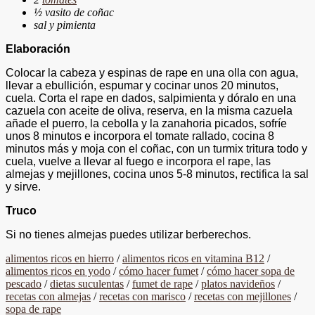
½ vasito de coñac
sal y pimienta
Elaboración
Colocar la cabeza y espinas de rape en una olla con agua,
llevar a ebullición, espumar y cocinar unos 20 minutos,
cuela. Corta el rape en dados, salpimienta y dóralo en una
cazuela con aceite de oliva, reserva, en la misma cazuela
añade el puerro, la cebolla y la zanahoria picados, sofríe
unos 8 minutos e incorpora el tomate rallado, cocina 8
minutos más y moja con el coñac, con un turmix tritura todo y
cuela, vuelve a llevar al fuego e incorpora el rape, las
almejas y mejillones, cocina unos 5-8 minutos, rectifica la sal
y sirve.
Truco
Si no tienes almejas puedes utilizar berberechos.
alimentos ricos en hierro
/
alimentos ricos en vitamina B12
/
alimentos ricos en yodo
/
cómo hacer fumet
/
cómo hacer sopa de
pescado
/
dietas suculentas
/
fumet de rape
/
platos navideños
/
recetas con almejas
/
recetas con marisco
/
recetas con mejillones
/
sopa de rape