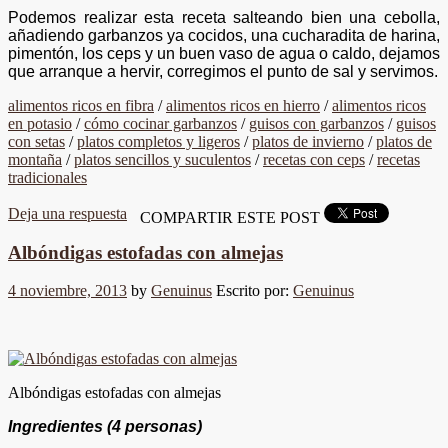
Podemos realizar esta receta salteando bien una cebolla,
añadiendo garbanzos ya cocidos, una cucharadita de harina,
pimentón, los ceps y un buen vaso de agua o caldo, dejamos
que arranque a hervir, corregimos el punto de sal y servimos.
alimentos ricos en fibra
/
alimentos ricos en hierro
/
alimentos ricos
en potasio
/
cómo cocinar garbanzos
/
guisos con garbanzos
/
guisos
con setas
/
platos completos y ligeros
/
platos de invierno
/
platos de
montaña
/
platos sencillos y suculentos
/
recetas con ceps
/
recetas
tradicionales
Deja una respuesta
COMPARTIR ESTE POST
Albóndigas estofadas con almejas
4 noviembre, 2013
by
Genuinus
Escrito por:
Genuinus
Albóndigas estofadas con almejas
Ingredientes (4 personas)