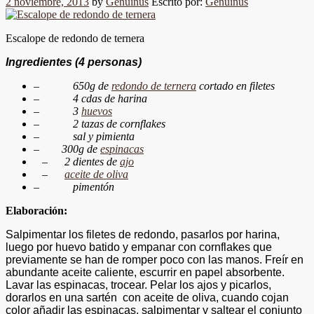
2 noviembre, 2013
by
Genuinus
Escrito por:
Genuinus
Escalope de redondo de ternera
Ingredientes
(4 personas)
–
650g de
redondo de ternera
cortado en filetes
–
4 cdas de harina
–
3
huevos
–
2 tazas de cornflakes
–
sal y pimienta
–
300g de
espinacas
–
2 dientes de
ajo
–
aceite de oliva
–
pimentón
Elaboración:
Salpimentar los filetes de redondo, pasarlos por harina,
luego por huevo batido y empanar con cornflakes que
previamente se han de romper poco con las manos. Freír en
abundante aceite caliente, escurrir en papel absorbente.
Lavar las espinacas, trocear. Pelar los ajos y picarlos,
dorarlos en una sartén con aceite de oliva, cuando cojan
color añadir las espinacas, salpimentar y saltear el conjunto