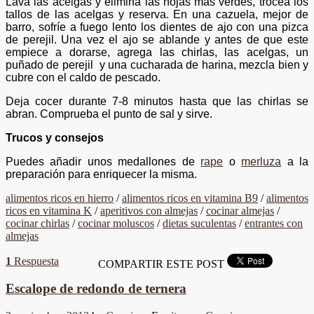
Lava las acelgas y elimina las hojas más verdes, trocea los
tallos de las acelgas y reserva. En una cazuela, mejor de
barro, sofríe a fuego lento los dientes de ajo con una pizca
de perejil. Una vez el ajo se ablande y antes de que este
empiece a dorarse, agrega las chirlas, las acelgas, un
puñado de perejil y una cucharada de harina, mezcla bien y
cubre con el caldo de pescado.
Deja cocer durante 7-8 minutos hasta que las chirlas se
abran. Comprueba el punto de sal y sirve.
Trucos y consejos
Puedes añadir unos medallones de
rape
o
merluza
a la
preparación para enriquecer la misma.
alimentos ricos en hierro
/
alimentos ricos en vitamina B9
/
alimentos
ricos en vitamina K
/
aperitivos con almejas
/
cocinar almejas
/
cocinar chirlas
/
cocinar moluscos
/
dietas suculentas
/
entrantes con
almejas
1
Respuesta
COMPARTIR ESTE POST
Escalope de redondo de ternera