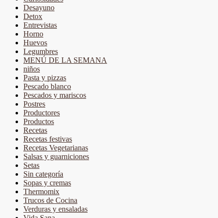
Desayuno
Detox
Entrevistas
Horno
Huevos
Legumbres
MENÚ DE LA SEMANA
niños
Pasta y pizzas
Pescado blanco
Pescados y mariscos
Postres
Productores
Productos
Recetas
Recetas festivas
Recetas Vegetarianas
Salsas y guarniciones
Setas
Sin categoría
Sopas y cremas
Thermomix
Trucos de Cocina
Verduras y ensaladas
Vida Sana