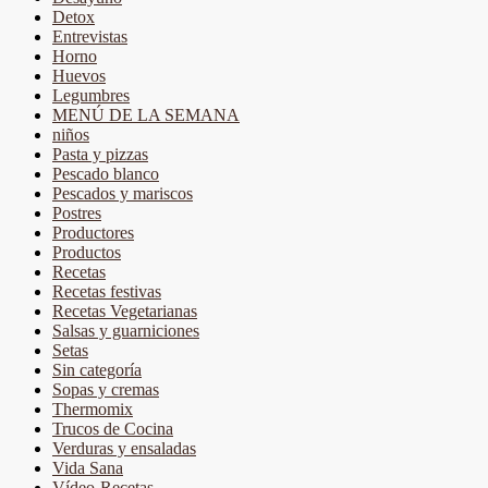
Detox
Entrevistas
Horno
Huevos
Legumbres
MENÚ DE LA SEMANA
niños
Pasta y pizzas
Pescado blanco
Pescados y mariscos
Postres
Productores
Productos
Recetas
Recetas festivas
Recetas Vegetarianas
Salsas y guarniciones
Setas
Sin categoría
Sopas y cremas
Thermomix
Trucos de Cocina
Verduras y ensaladas
Vida Sana
Vídeo-Recetas