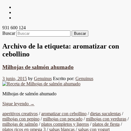
931 600 124
Buscar
Archivo de la etiqueta:
aromatizar con
cebollino
Milhojas de salmón ahumado
3 junio, 2015
by
Genuinus
Escrito por:
Genuinus
Milhojas de salmón ahumado
Sigue leyendo
→
aperitivos creativos
/
aromatizar con cebollino
/
dietas suculentas
/
milhojas con pepino
/
milhojas con pescado
/
milhojas con verduras
/
milhojas de salmón
/
platos completos y ligeros
/
platos de fiesta
/
platos ricos en omega 3
/
salsas blancas
/
salsas con yogurt