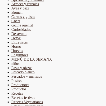
Arroces y cereales
Aves y caza
Brunch
Carnes y guisos
Chefs
cocina oriental
Curiosidades
Desayuno
Detox
Entrevistas
Horno
Huevos
Legumbres
MENÚ DE LA SEMANA
niños
Pasta y pizzas
Pescado blanco
Pescados y mariscos
Postres
Productores
Productos
Recetas
Recetas festivas
Recetas Vegetarianas