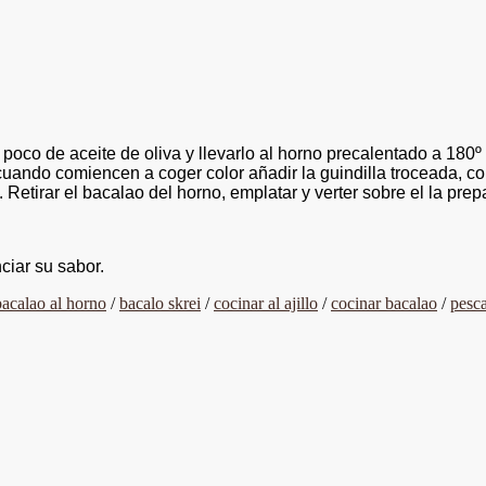
n poco de aceite de oliva y llevarlo al horno precalentado a 180
 cuando comiencen a coger color añadir la guindilla troceada, co
 Retirar el bacalao del horno, emplatar y verter sobre el la prep
ciar su sabor.
bacalao al horno
/
bacalo skrei
/
cocinar al ajillo
/
cocinar bacalao
/
pesc