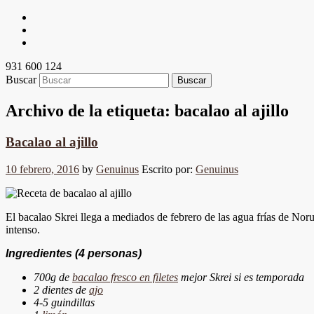
931 600 124
Buscar
Archivo de la etiqueta:
bacalao al ajillo
Bacalao al ajillo
10 febrero, 2016
by
Genuinus
Escrito por:
Genuinus
El bacalao Skrei llega a mediados de febrero de las agua frías de Nor
intenso.
Ingredientes
(4 personas)
700g de
bacalao fresco en filetes
mejor Skrei si es temporada
2 dientes de
ajo
4-5 guindillas