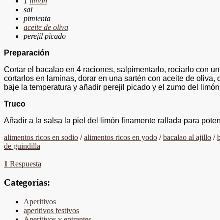
1
limón
sal
pimienta
aceite de oliva
perejil picado
Preparación
Cortar el bacalao en 4 raciones, salpimentarlo, rociarlo con u
cortarlos en laminas, dorar en una sartén con aceite de oliva,
baje la temperatura y añadir perejil picado y el zumo del limón.
Truco
Añadir a la salsa la piel del limón finamente rallada para poten
alimentos ricos en sodio
/
alimentos ricos en yodo
/
bacalao al ajillo
/
de guindilla
1
Respuesta
Categorías:
Aperitivos
aperitivos festivos
Aperitivos y entrantes