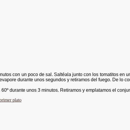
inutos con un poco de sal.
S
altéala
junto con los tomatitos en 
 evapore
durante unos segundos y retiramos del fuego. De lo con
s
60º
durante unos 3 minutos. Retiramos y
emplatamos
el
conju
primer plato