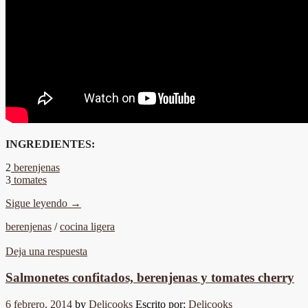
INGREDIENTES:
2
berenjenas
3
tomates
Sigue leyendo
→
berenjenas
/
cocina ligera
Deja una respuesta
Salmonetes confitados, berenjenas y tomates cherry
6 febrero, 2014
by
Delicooks
Escrito por:
Delicooks