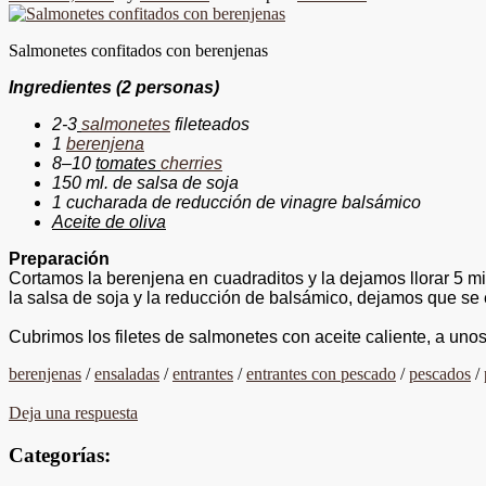
Salmonetes confitados con berenjenas
Ingredientes
(2 personas)
2-
3
salmonetes
fileteados
1
berenjena
8
–
1
0
tomates
cherries
150 ml. de salsa de soja
1 cucharada de reducción
de vinagre
balsámico
Aceite de oliva
Preparación
Cortamos
la berenjena en
cuadraditos y la dejamos llorar 5 m
la salsa de soja y la reducción de balsámico, dejamos que
se
Cubrimos
los filetes de salmonetes con aceite caliente, a uno
berenjenas
/
ensaladas
/
entrantes
/
entrantes con pescado
/
pescados
/
Deja una respuesta
Categorías: