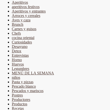
Aperitivos
aperitivos festivos
Aperitivos y entrantes
Arroces y cereales
Aves y caza
Brunch
Carnes y guisos
Chefs
cocina oriental
Curiosidades
Desayuno
Detox
Entrevistas
Horno
Huevos
Legumbres
MENÚ DE LA SEMANA
niños
Pasta y pizzas
Pescado blanco
Pescados y mariscos
Postres
Productores
Productos
Recetas