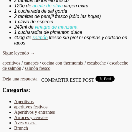
2 ramitas de tomillo fresco
120g de
aceite de oliva
virgen extra
1 cucharada de sal gorda
2 ramitas de perejil fresco (sólo las hojas)
1 clavo de especia
240ml de
vinagre de manzana
1 cucharadita de pimentón dulce
400g de
salmón
fresco sin piel ni espinas
y cortado en
tacos
Sigue leyendo
→
aperitivos
/
canapés
/
cocina con thermomix
/
escabeche
/
escabeche
de salmón
/
salmón fresco
Deja una respuesta
COMPARTIR ESTE POST
Categorías:
Aperitivos
aperitivos festivos
Aperitivos y entrantes
Arroces y cereales
Aves y caza
Brunch