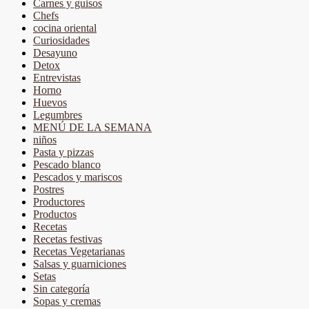
Carnes y guisos
Chefs
cocina oriental
Curiosidades
Desayuno
Detox
Entrevistas
Horno
Huevos
Legumbres
MENÚ DE LA SEMANA
niños
Pasta y pizzas
Pescado blanco
Pescados y mariscos
Postres
Productores
Productos
Recetas
Recetas festivas
Recetas Vegetarianas
Salsas y guarniciones
Setas
Sin categoría
Sopas y cremas