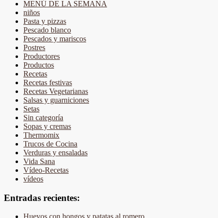
MENÚ DE LA SEMANA
niños
Pasta y pizzas
Pescado blanco
Pescados y mariscos
Postres
Productores
Productos
Recetas
Recetas festivas
Recetas Vegetarianas
Salsas y guarniciones
Setas
Sin categoría
Sopas y cremas
Thermomix
Trucos de Cocina
Verduras y ensaladas
Vida Sana
Vídeo-Recetas
vídeos
Entradas recientes:
Huevos con hongos y patatas al romero