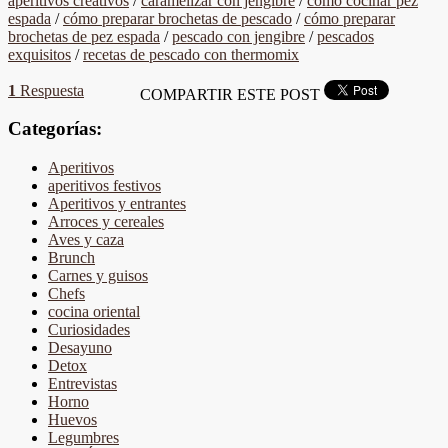
aperitivos creativos
/
caramelizar con jengibre
/
cómo cocinar pez
espada
/
cómo preparar brochetas de pescado
/
cómo preparar
brochetas de pez espada
/
pescado con jengibre
/
pescados
exquisitos
/
recetas de pescado con thermomix
1
Respuesta
COMPARTIR ESTE POST
Categorías:
Aperitivos
aperitivos festivos
Aperitivos y entrantes
Arroces y cereales
Aves y caza
Brunch
Carnes y guisos
Chefs
cocina oriental
Curiosidades
Desayuno
Detox
Entrevistas
Horno
Huevos
Legumbres