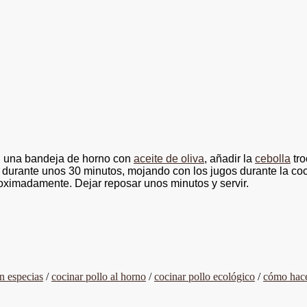
 en una bandeja de horno con
aceite de oliva
, añadir la
cebolla
tro
durante unos 30 minutos, mojando con los jugos durante la cocci
oximadamente. Dejar reposar unos minutos y servir.
n especias
/
cocinar pollo al horno
/
cocinar pollo ecológico
/
cómo hace