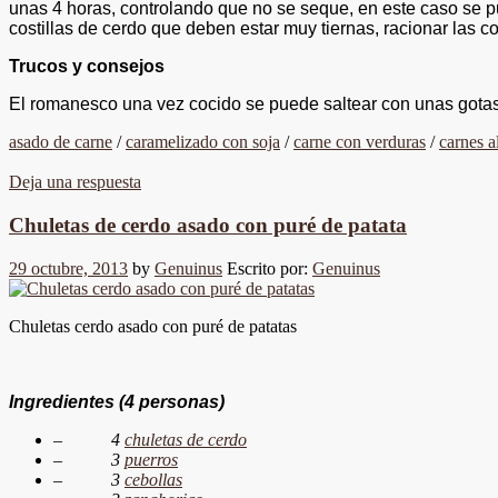
unas 4 horas, controlando que no se seque, en este caso se p
costillas de cerdo que deben estar muy tiernas, racionar las 
Trucos y consejos
El romanesco una vez cocido se puede saltear con unas gotas 
asado de carne
/
caramelizado con soja
/
carne con verduras
/
carnes a
Deja una respuesta
Chuletas de cerdo asado con puré de patata
29 octubre, 2013
by
Genuinus
Escrito por:
Genuinus
Chuletas cerdo asado con puré de patatas
Ingredientes
(4 personas)
–
4
chuletas de cerdo
–
3
puerros
–
3
cebollas