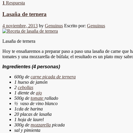
1
Respuesta
Lasaña de ternera
4 noviembre, 2013
by
Genuinus
Escrito por:
Genuinus
Lasaña de ternera
Hoy te ensañaremos a preparar paso a paso una lasaña de carne que hará
tomates y una mozzarella de búfala; el resultado es un plato muy sabro
Ingredientes
(4 personas)
600g de
carne picada de ternera
1 hueso de jamón
2
cebollas
1 diente de
ajo
500g de
tomate
rallado
½ vaso de vino blanco
1cda de harina
20 placas de lasaña
1 hoja de laurel
300g de
mozzarella
picada
sal y pimienta