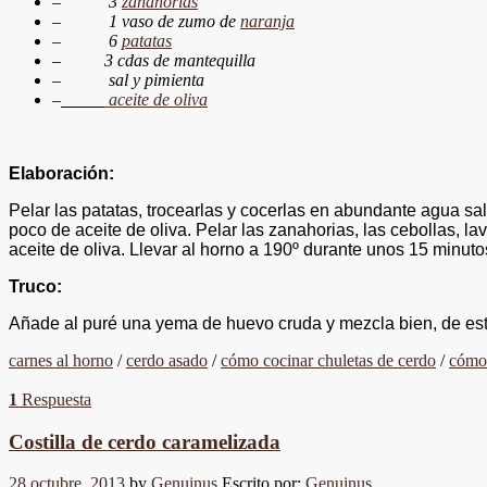
–
3
zanahorias
–
1 vaso de zumo de
naranja
–
6
patatas
–
3 cdas de mantequilla
–
sal y pimienta
–
aceite de oliva
Elaboración:
Pelar las patatas, trocearlas y cocerlas en abundante agua sal
poco de aceite de oliva. Pelar las zanahorias, las cebollas, la
aceite de oliva. Llevar al horno a 190º durante unos 15 minu
Truco:
Añade al puré una yema de huevo cruda y mezcla bien, de est
carnes al horno
/
cerdo asado
/
cómo cocinar chuletas de cerdo
/
cómo 
1
Respuesta
Costilla de cerdo caramelizada
28 octubre, 2013
by
Genuinus
Escrito por:
Genuinus