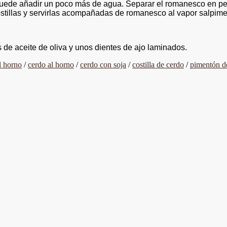
uede añadir un poco más de agua. Separar el romanesco en pequ
costillas y servirlas acompañadas de romanesco al vapor salpime
de aceite de oliva y unos dientes de ajo laminados.
l horno
/
cerdo al horno
/
cerdo con soja
/
costilla de cerdo
/
pimentón de