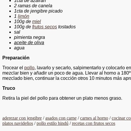
1cta de azafrán
2 ramas de canela
1cta de jengibre picado
1
limón
100g de
miel
100g de
frutos secos
tostados
sal
pimienta negra
aceite de oliva
agua
Preparación
Trocear el
pollo
, lavarlo y secarlo, salpimentarlo y colocarlo
mezclar bien y añadir un poco de agua. Llevar al horno a 180º 
mezclado bien, continuar la cocción otros 10 minutos más apr
Truco
Retira la piel del pollo para obtener un plato menos graso.
aderezar con jengibre
/
asados con carne
/
carnes al horno
/
cocinar co
platos navideños
/
pollo estilo hindú
/
recetas con frutos secos