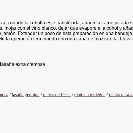
 oliva; cuando la cebolla este translúcida, añadir la carne picad
s, mojar con el vino blanco, dejar que evapore el alcohol y aña
 de jamón. Extender un poco de esta preparación en una bandeja
etir la operación terminando con una capa de mozzarella. Lleva
 lasaña extra cremosa
emosa
/
lasaña genuina
/
platos de fiesta
/
platos navideños
/
platos para 