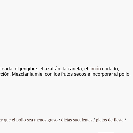
ceada, el jengibre, el azafrán, la canela, el
limón
cortado,
ón. Mezclar la miel con los frutos secos e incorporar al pollo,
r que el pollo sea menos graso
/
dietas suculentas
/
platos de fiesta
/