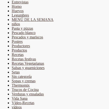
Entrevistas
Horno
Huevos
Legumbres
MENÚ DE LA SEMANA
niños
Pasta y pizzas
Pescado blanco
Pescados y mariscos
Postres
Productores
Productos
Recetas
Recetas festivas
Recetas Vegetarianas
Salsas y guarniciones
Setas
Sin categoría
Sopas y cremas
Thermomix
Trucos de Cocina
Verduras y ensaladas
Vida Sana
Vídeo-Recetas
vídeos