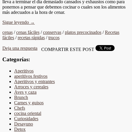
lleva a terminar el día demasiado cansados y exhaustos como para
ponernos a pensar que debemos cocinar o cuales son los alimentos
más adecuados a la hora de cenar.
Sigue leyendo
→
cenas
/
cenas fáciles
/
conservas
/
platos precocinados
/
Recetas
fáciles
/
recetas rápidas
/
trucos
Deja una respuesta
COMPARTIR ESTE POST
Categorías:
Aperitivos
aperitivos festivos
Aperitivos y entrantes
Arroces y cereales
Aves y caza
Brunch
Carnes y guisos
Chefs
cocina oriental
Curiosidades
Desayuno
Detox