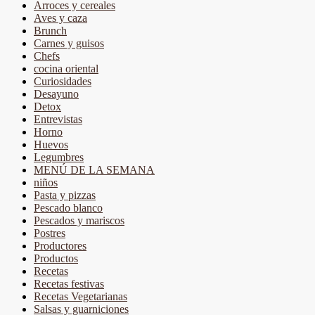
Arroces y cereales
Aves y caza
Brunch
Carnes y guisos
Chefs
cocina oriental
Curiosidades
Desayuno
Detox
Entrevistas
Horno
Huevos
Legumbres
MENÚ DE LA SEMANA
niños
Pasta y pizzas
Pescado blanco
Pescados y mariscos
Postres
Productores
Productos
Recetas
Recetas festivas
Recetas Vegetarianas
Salsas y guarniciones