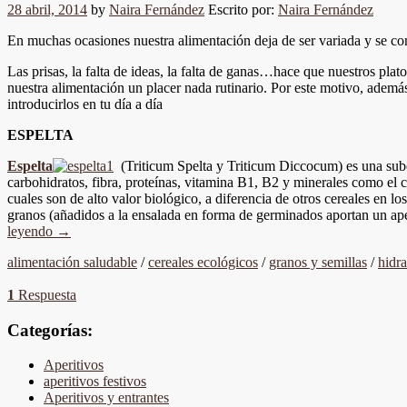
28 abril, 2014
by
Naira Fernández
Escrito por:
Naira Fernández
En muchas ocasiones nuestra alimentación deja de ser variada y se co
Las prisas, la falta de ideas, la falta de ganas…hace que nuestros pl
nuestra alimentación un placer nada rutinario. Por este motivo, además
introducirlos en tu día a día
ESPELTA
Espelta
(Triticum Spelta y Triticum Diccocum) es una subes
carbohidratos, fibra, proteínas, vitamina B1, B2 y minerales como el
cuales son de alto valor biológico, a diferencia de otros cereales en l
granos (añadidos a la ensalada en forma de germinados aportan un apet
leyendo
→
alimentación saludable
/
cereales ecológicos
/
granos y semillas
/
hidr
1
Respuesta
Categorías:
Aperitivos
aperitivos festivos
Aperitivos y entrantes