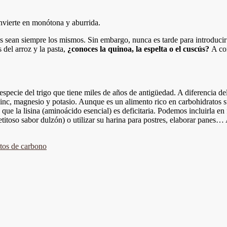
nvierte en monótona y aburrida.
atos sean siempre los mismos. Sin embargo, nunca es tarde para introdu
 del arroz y la pasta,
¿conoces la quinoa, la espelta o el cuscús?
A co
pecie del trigo que tiene miles de años de antigüedad. A diferencia de
 cinc, magnesio y potasio. Aunque es un alimento rico en carbohidrato
os que la lisina (aminoácido esencial) es deficitaria. Podemos incluirla
itoso sabor dulzón) o utilizar su harina para postres, elaborar panes…
atos de carbono