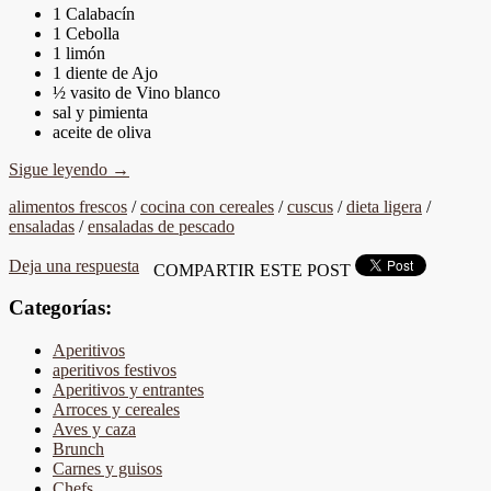
1 Calabacín
1 Cebolla
1 limón
1 diente de Ajo
½ vasito de Vino blanco
sal y pimienta
aceite de oliva
Sigue leyendo
→
alimentos frescos
/
cocina con cereales
/
cuscus
/
dieta ligera
/
ensaladas
/
ensaladas de pescado
Deja una respuesta
COMPARTIR ESTE POST
Categorías:
Aperitivos
aperitivos festivos
Aperitivos y entrantes
Arroces y cereales
Aves y caza
Brunch
Carnes y guisos
Chefs