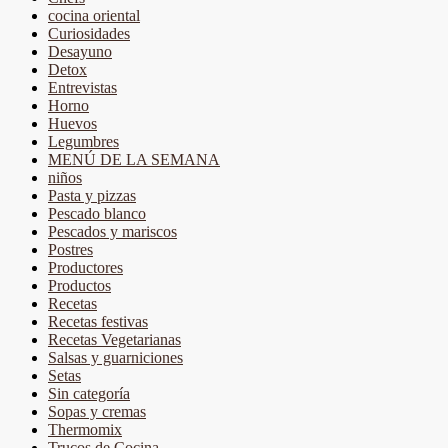
cocina oriental
Curiosidades
Desayuno
Detox
Entrevistas
Horno
Huevos
Legumbres
MENÚ DE LA SEMANA
niños
Pasta y pizzas
Pescado blanco
Pescados y mariscos
Postres
Productores
Productos
Recetas
Recetas festivas
Recetas Vegetarianas
Salsas y guarniciones
Setas
Sin categoría
Sopas y cremas
Thermomix
Trucos de Cocina