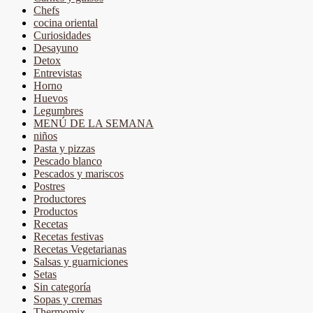
Chefs
cocina oriental
Curiosidades
Desayuno
Detox
Entrevistas
Horno
Huevos
Legumbres
MENÚ DE LA SEMANA
niños
Pasta y pizzas
Pescado blanco
Pescados y mariscos
Postres
Productores
Productos
Recetas
Recetas festivas
Recetas Vegetarianas
Salsas y guarniciones
Setas
Sin categoría
Sopas y cremas
Thermomix