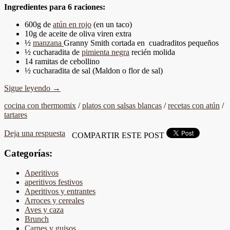
Ingredientes para 6 raciones:
600g de
atún en rojo
(en un taco)
10g de aceite de oliva viren extra
½
manzana
Granny Smith cortada en cuadraditos pequeños
½ cucharadita de
pimienta negra
recién molida
14 ramitas de cebollino
½ cucharadita de sal (Maldon o flor de sal)
Sigue leyendo
→
cocina con thermomix
/
platos con salsas blancas
/
recetas con atún
/
tartares
Deja una respuesta
COMPARTIR ESTE POST
Categorías:
Aperitivos
aperitivos festivos
Aperitivos y entrantes
Arroces y cereales
Aves y caza
Brunch
Carnes y guisos