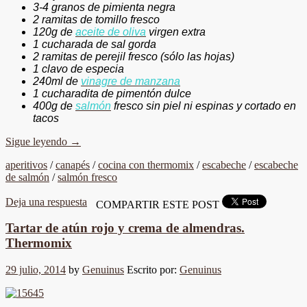
3-4 granos de pimienta negra
2 ramitas de tomillo fresco
120g de
aceite de oliva
virgen extra
1 cucharada de sal gorda
2 ramitas de perejil fresco (sólo las hojas)
1 clavo de especia
240ml de
vinagre de manzana
1 cucharadita de pimentón dulce
400g de
salmón
fresco sin piel ni espinas
y cortado en
tacos
Sigue leyendo
→
aperitivos
/
canapés
/
cocina con thermomix
/
escabeche
/
escabeche
de salmón
/
salmón fresco
Deja una respuesta
COMPARTIR ESTE POST
Tartar de atún rojo y crema de almendras.
Thermomix
29 julio, 2014
by
Genuinus
Escrito por:
Genuinus