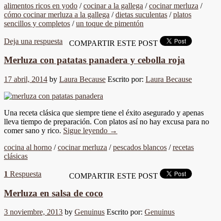
alimentos ricos en yodo
/
cocinar a la gallega
/
cocinar merluza
/
cómo cocinar merluza a la gallega
/
dietas suculentas
/
platos
sencillos y completos
/
un toque de pimentón
Deja una respuesta
COMPARTIR ESTE POST
Merluza con patatas panadera y cebolla roja
17 abril, 2014
by
Laura Because
Escrito por:
Laura Because
Una receta clásica que siempre tiene el éxito asegurado y apenas
lleva tiempo de preparación. Con platos así no hay excusa para no
comer sano y rico.
Sigue leyendo
→
cocina al horno
/
cocinar merluza
/
pescados blancos
/
recetas
clásicas
1
Respuesta
COMPARTIR ESTE POST
Merluza en salsa de coco
3 noviembre, 2013
by
Genuinus
Escrito por:
Genuinus