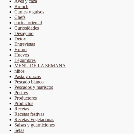
Aves y caza
Brunch
Carnes y guisos
Chefs
cocina oriental
Curiosidades
Desayuno
Detox
Entrevistas
Horno
Huevos
Legumbres
MENÚ DE LA SEMANA
niños
Pasta y pizzas
Pescado blanco
Pescados y mariscos
Postres
Productores
Productos
Recetas
Recetas festivas
Recetas Vegetarianas
Salsas y guarniciones
Setas