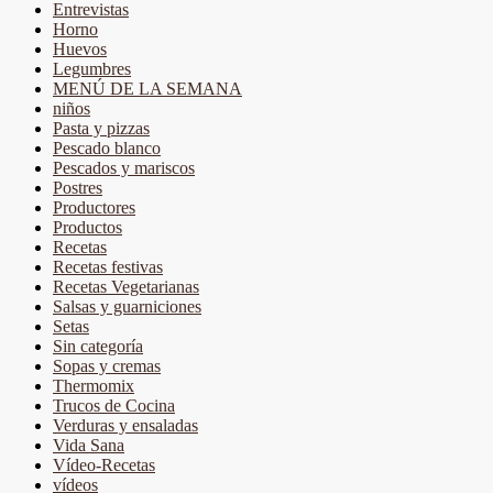
Entrevistas
Horno
Huevos
Legumbres
MENÚ DE LA SEMANA
niños
Pasta y pizzas
Pescado blanco
Pescados y mariscos
Postres
Productores
Productos
Recetas
Recetas festivas
Recetas Vegetarianas
Salsas y guarniciones
Setas
Sin categoría
Sopas y cremas
Thermomix
Trucos de Cocina
Verduras y ensaladas
Vida Sana
Vídeo-Recetas
vídeos