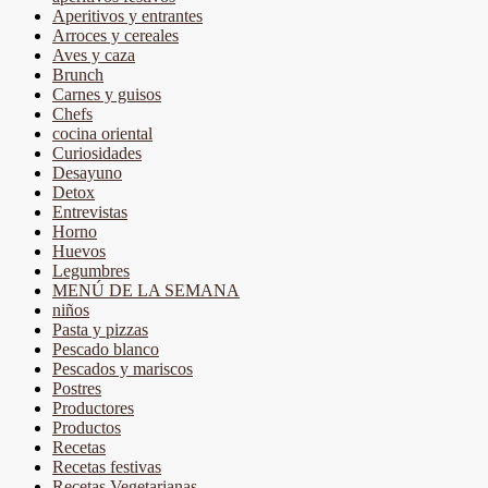
Aperitivos y entrantes
Arroces y cereales
Aves y caza
Brunch
Carnes y guisos
Chefs
cocina oriental
Curiosidades
Desayuno
Detox
Entrevistas
Horno
Huevos
Legumbres
MENÚ DE LA SEMANA
niños
Pasta y pizzas
Pescado blanco
Pescados y mariscos
Postres
Productores
Productos
Recetas
Recetas festivas
Recetas Vegetarianas