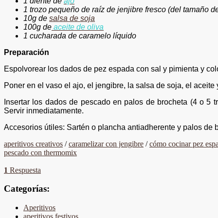
1 diente de
ajo
1 trozo pequeño de raíz de jenjibre fresco
(del tamaño de
10g de
salsa de soja
100g de
aceite de oliva
1 cucharada de caramelo líquido
Preparación
Espolvorear los dados de pez espada con sal y pimienta y col
Poner en el vaso el ajo, el jengibre, la salsa de soja, el ace
Insertar los dados de pescado en palos de brocheta (4 o 5 
Servir inmediatamente.
Accesorios útiles: Sartén o plancha antiadherente y palos de 
aperitivos creativos
/
caramelizar con jengibre
/
cómo cocinar pez esp
pescado con thermomix
1
Respuesta
Categorías:
Aperitivos
aperitivos festivos