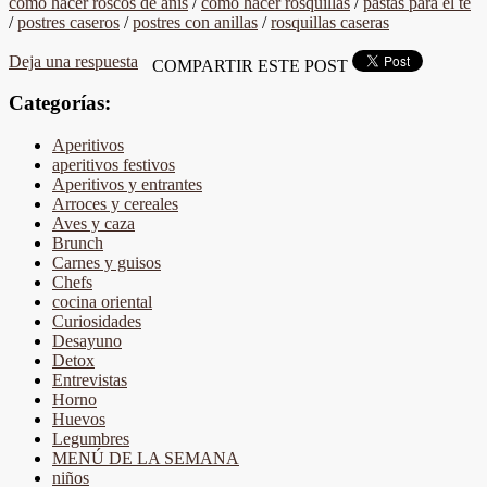
cómo hacer roscos de anís
/
cómo hacer rosquillas
/
pastas para el té
/
postres caseros
/
postres con anillas
/
rosquillas caseras
Deja una respuesta
COMPARTIR ESTE POST
Categorías:
Aperitivos
aperitivos festivos
Aperitivos y entrantes
Arroces y cereales
Aves y caza
Brunch
Carnes y guisos
Chefs
cocina oriental
Curiosidades
Desayuno
Detox
Entrevistas
Horno
Huevos
Legumbres
MENÚ DE LA SEMANA
niños