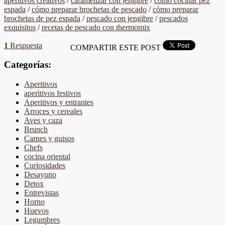
aperitivos creativos
/
caramelizar con jengibre
/
cómo cocinar pez
espada
/
cómo preparar brochetas de pescado
/
cómo preparar
brochetas de pez espada
/
pescado con jengibre
/
pescados
exquisitos
/
recetas de pescado con thermomix
1
Respuesta
COMPARTIR ESTE POST
Categorías:
Aperitivos
aperitivos festivos
Aperitivos y entrantes
Arroces y cereales
Aves y caza
Brunch
Carnes y guisos
Chefs
cocina oriental
Curiosidades
Desayuno
Detox
Entrevistas
Horno
Huevos
Legumbres