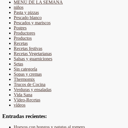
MENÚ DE LA SEMANA
niños
Pasta y pizzas
Pescado blanco
Pescados y mariscos
Postres
Productores
Productos
Recetas
Recetas festivas
Recetas Vegetarianas
Salsas y guarniciones
Setas
Sin categoría
Sopas y cremas
Thermomix
Trucos de Cocina
Verduras y ensaladas
Vida Sana
Vídeo-Recetas
vídeos
Entradas recientes:
Huevos con hongos y patatas al romero