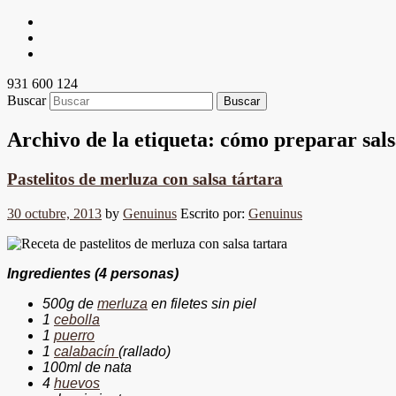
931 600 124
Buscar
Archivo de la etiqueta:
cómo preparar sals
Pastelitos de merluza con salsa tártara
30 octubre, 2013
by
Genuinus
Escrito por:
Genuinus
Ingredientes (4 personas)
500g de
merluza
en filetes sin piel
1
cebolla
1
puerro
1
calabacín
(rallado)
100ml de nata
4
huevos