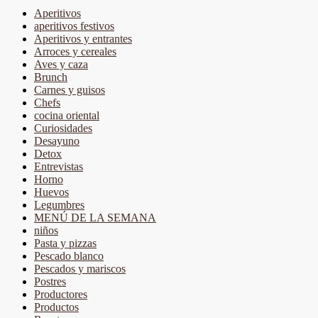
Aperitivos
aperitivos festivos
Aperitivos y entrantes
Arroces y cereales
Aves y caza
Brunch
Carnes y guisos
Chefs
cocina oriental
Curiosidades
Desayuno
Detox
Entrevistas
Horno
Huevos
Legumbres
MENÚ DE LA SEMANA
niños
Pasta y pizzas
Pescado blanco
Pescados y mariscos
Postres
Productores
Productos