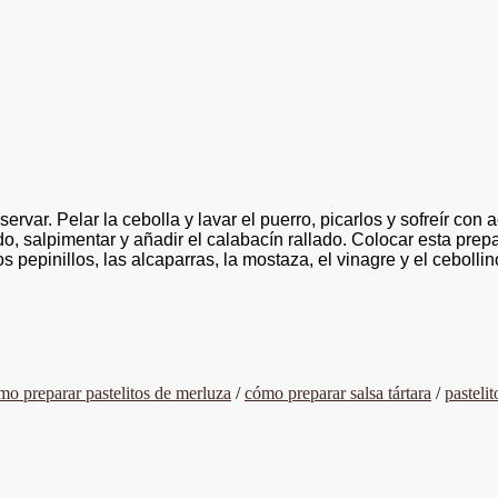
eservar. Pelar la cebolla y lavar el puerro, picarlos y sofreír con 
odo, salpimentar y añadir el calabacín rallado. Colocar esta pre
pepinillos, las alcaparras, la mostaza, el vinagre y el cebolli
mo preparar pastelitos de merluza
/
cómo preparar salsa tártara
/
pasteli