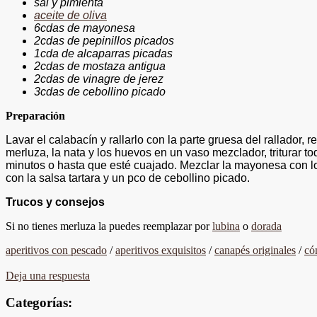
sal y pimienta
aceite de oliva
6cdas de mayonesa
2cdas de pepinillos picados
1cda de alcaparras picadas
2cdas de mostaza antigua
2cdas de vinagre de jerez
3cdas de cebollino picado
Preparación
Lavar el calabacín y rallarlo con la parte gruesa del rallador, r
merluza, la nata y los huevos en un vaso mezclador, triturar t
minutos o hasta que esté cuajado. Mezclar la mayonesa con los 
con la salsa tartara y un pco de cebollino picado.
Trucos y consejos
Si no tienes merluza la puedes reemplazar por
lubina
o
dorada
aperitivos con pescado
/
aperitivos exquisitos
/
canapés originales
/
có
Deja una respuesta
Categorías: