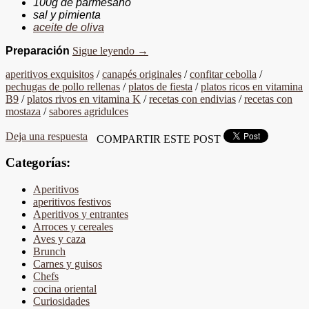
100g de parmesano
sal y pimienta
aceite de oliva
Preparación
Sigue leyendo
→
aperitivos exquisitos
/
canapés originales
/
confitar cebolla
/
pechugas de pollo rellenas
/
platos de fiesta
/
platos ricos en vitamina
B9
/
platos rivos en vitamina K
/
recetas con endivias
/
recetas con
mostaza
/
sabores agridulces
Deja una respuesta
COMPARTIR ESTE POST
Categorías:
Aperitivos
aperitivos festivos
Aperitivos y entrantes
Arroces y cereales
Aves y caza
Brunch
Carnes y guisos
Chefs
cocina oriental
Curiosidades