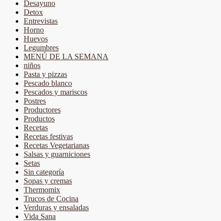
Desayuno
Detox
Entrevistas
Horno
Huevos
Legumbres
MENÚ DE LA SEMANA
niños
Pasta y pizzas
Pescado blanco
Pescados y mariscos
Postres
Productores
Productos
Recetas
Recetas festivas
Recetas Vegetarianas
Salsas y guarniciones
Setas
Sin categoría
Sopas y cremas
Thermomix
Trucos de Cocina
Verduras y ensaladas
Vida Sana