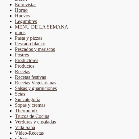
Entrevistas
Horno
Huevos
Legumbres
MENÚ DE LA SEMANA
niños
Pasta y pizzas
Pescado blanco
Pescados y mariscos
Postres
Productores
Productos
Recetas
Recetas festivas
Recetas Vegetarianas
Salsas y guarniciones
Setas
Sin categoría
Sopas y cremas
Thermomix
Trucos de Cocina
Verduras y ensaladas
Vida Sana
Vídeo-Recetas
vídeos