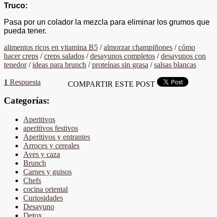
Truco:
Pasa por un colador la mezcla para eliminar los grumos que
pueda tener.
alimentos ricos en vitamina B5
/
almorzar champiñones
/
cómo
hacer creps
/
creps salados
/
desayunos completos
/
desayunos con
tenedor
/
ideas para brunch
/
proteínas sin grasa
/
salsas blancas
1
Respuesta
COMPARTIR ESTE POST
Categorías:
Aperitivos
aperitivos festivos
Aperitivos y entrantes
Arroces y cereales
Aves y caza
Brunch
Carnes y guisos
Chefs
cocina oriental
Curiosidades
Desayuno
Detox