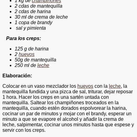
1 kg de
champiñones
2 cdas de mantequilla
2 cdas de harina
30 ml de crema de leche
1 copa de brandy
sal y pimienta
ara los creps:
125 g de harina
2
huevos
50g de mantequilla
250 ml de
leche
Elaboración:
Colocar en un vaso mezclador los
huevos
con la
leche
, la
mantequilla fundida y una pizca de sal, triturar, dejar reposar
1 hora. Hacer los creps en una sartén untada con
mantequilla. Saltear los champiñones troceados en la
mantequilla, cuando estén dorados espolvorear la harina,
cocinar un par de minutos y mojar con el brandy, esperar un
minuto a que se evapore el alcohol y añadir la crema de
leche, salpimentar, cocinar unos minutos hasta que espese y
servir con los creps.