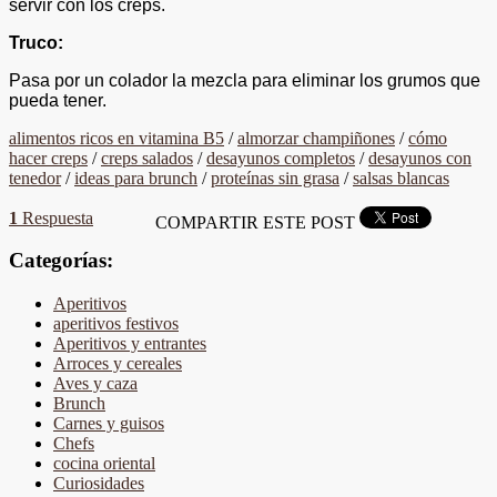
servir con los creps.
Truco:
Pasa por un colador la mezcla para eliminar los grumos que
pueda tener.
alimentos ricos en vitamina B5
/
almorzar champiñones
/
cómo
hacer creps
/
creps salados
/
desayunos completos
/
desayunos con
tenedor
/
ideas para brunch
/
proteínas sin grasa
/
salsas blancas
1
Respuesta
COMPARTIR ESTE POST
Categorías:
Aperitivos
aperitivos festivos
Aperitivos y entrantes
Arroces y cereales
Aves y caza
Brunch
Carnes y guisos
Chefs
cocina oriental
Curiosidades