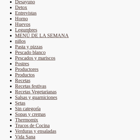
Desayuno
Detox
Entrevistas
Horno
Huevos
Legumbres
MENÚ DE LA SEMANA
niños
Pasta y pizzas
Pescado blanco
Pescados y mariscos
Postres
Productores
Productos
Recetas
Recetas festivas
Recetas Vegetarianas
Salsas y guarniciones
Setas
Sin categoría
Sopas y cremas
Thermomix
Trucos de Cocina
Verduras y ensaladas
Vida Sana